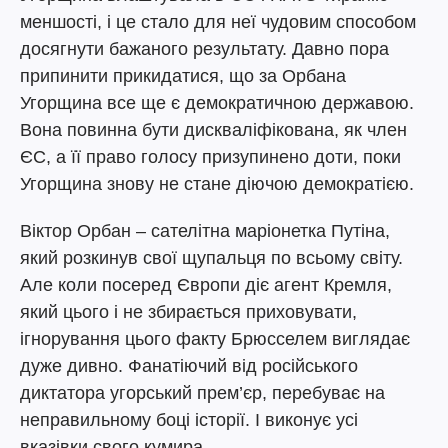
меншості, і це стало для неї чудовим способом
досягнути бажаного результату. Давно пора
припинити прикидатися, що за Орбана
Угорщина все ще є демократичною державою.
Вона повинна бути дискваліфікована, як член
ЄС, а її право голосу призупинено доти, поки
Угорщина знову не стане діючою демократією.
Віктор Орбан – сателітна маріонетка Путіна,
який розкинув свої щупальця по всьому світу.
Але коли посеред Європи діє агент Кремля,
який цього і не збирається приховувати,
ігнорування цього факту Брюсселем виглядає
дуже дивно. Фанатіючий від російського
диктатора угорський прем’єр, перебуває на
неправильному боці історії. І виконує усі
вказівки свого кумира.