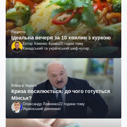
Рецепти
Ідеальна вечеря за 10 хвилин з куркою
Ектор Хіменес-Браво
20 годин тому
Канадський та український шеф-кухар
колумбійського походження, бізнесмен, телеведучий
Війна в Україні
Криза посилюється: до чого готується
Мінськ?
Олександр Левченко
22 години тому
Український дипломат