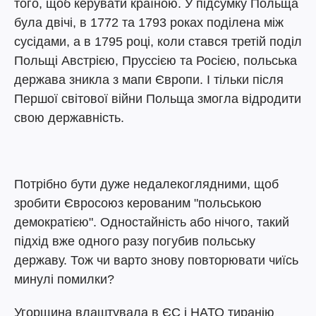
того, щоб керувати країною. У підсумку Польща
була двічі, в 1772 та 1793 роках поділена між
сусідами, а в 1795 році, коли стався третій поділ
Польщі Австрією, Пруссією та Росією, польська
держава зникла з мапи Європи. І тільки після
Першої світової війни Польща змогла відродити
свою державність.
Потрібно бути дуже недалекоглядними, щоб
зробити Євросоюз керованим "польською
демократією". Одностайність або нічого, такий
підхід вже одного разу погубив польську
державу. Тож чи варто знову повторювати чиїсь
минулі помилки?
Угорщина влаштувала в ЄС і НАТО тиранію