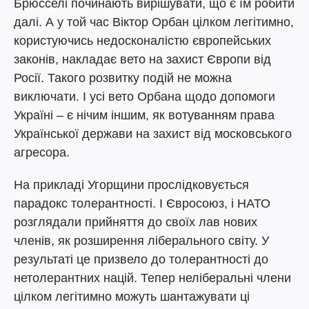
Брюсселі починають вирішувати, що є їм робити
далі. А у той час Віктор Орбан цілком легітимно,
користуючись недосконалістю європейських
законів, накладає вето на захист Європи від
Росії. Такого розвитку подій не можна
виключати. І усі вето Орбана щодо допомоги
Україні – є нічим іншим, як вотуванням права
Української держави на захист від московського
агресора.
На прикладі Угорщини прослідковується
парадокс толерантності. І Євросоюз, і НАТО
розглядали прийняття до своїх лав нових
членів, як розширення ліберального світу. У
результаті це призвело до толерантності до
нетолерантних націй. Тепер неліберальні члени
цілком легітимно можуть шантажувати ці