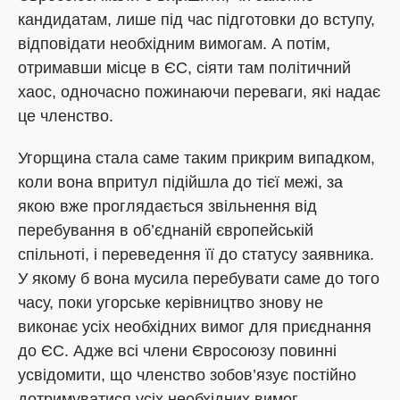
кандидатам, лише під час підготовки до вступу,
відповідати необхідним вимогам. А потім,
отримавши місце в ЄС, сіяти там політичний
хаос, одночасно пожинаючи переваги, які надає
це членство.
Угорщина стала саме таким прикрим випадком,
коли вона впритул підійшла до тієї межі, за
якою вже проглядається звільнення від
перебування в об’єднаній європейській
спільноті, і переведення її до статусу заявника.
У якому б вона мусила перебувати саме до того
часу, поки угорське керівництво знову не
виконає усіх необхідних вимог для приєднання
до ЄС. Адже всі члени Євросоюзу повинні
усвідомити, що членство зобов’язує постійно
дотримуватися усіх необхідних вимог.