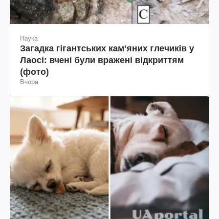
Наука
Загадка гігантських камʼяних глечиків у
Лаосі: вчені були вражені відкриттям
(фото)
Вчора