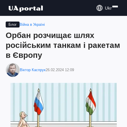
Ukr
Війна в Україні
Блог
Орбан розчищає шлях
російським танкам і ракетам
в Європу
Віктор Каспрук
26.02.2024 12:09