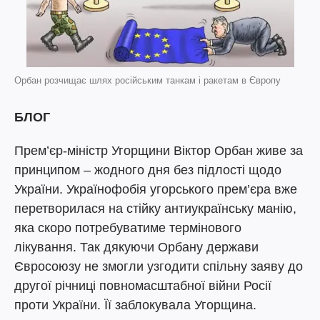
Орбан розчищає шлях російським танкам і ракетам в Європу
БЛОГ
Прем’єр-міністр Угорщини Віктор Орбан живе за
принципом – жодного дня без підлості щодо
України. Українофобія угорського прем’єра вже
перетворилася на стійку антиукраїнську манію,
яка скоро потребуватиме термінового
лікування. Так дякуючи Орбану держави
Євросоюзу не змогли узгодити спільну заяву до
другої річниці повномасштабної війни Росії
проти України. Її заблокувала Угорщина.