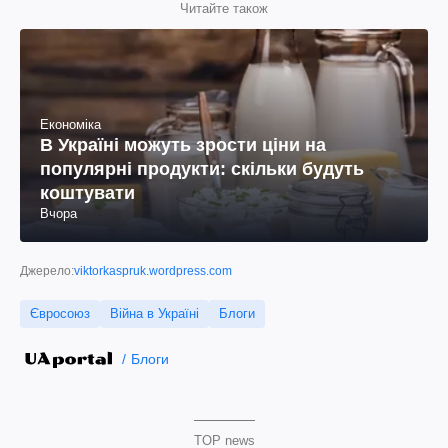
Читайте також
Економіка
В Україні можуть зрости ціни на
популярні продукти: скільки будуть
коштувати
Вчора
Джерело:
viktorkaspruk.wordpress.com
Євросоюз
Війна в Україні
Блоги
Блоги
TOP news