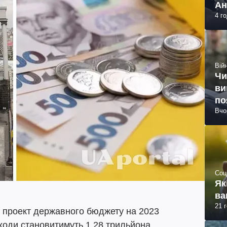
Ан
4 г
Війн
Чи
ви
по
Вчо
Соц
Як
ва
21 
ив проект державного бюджету на 2023
оходи становитимуть 1,28 трильйона