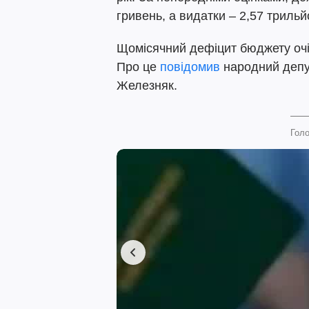
гривень, а видатки – 2,57 трильй
Щомісячний дефіцит бюджету очіку
Про це
повідомив
народний депут
Железняк.
Голо