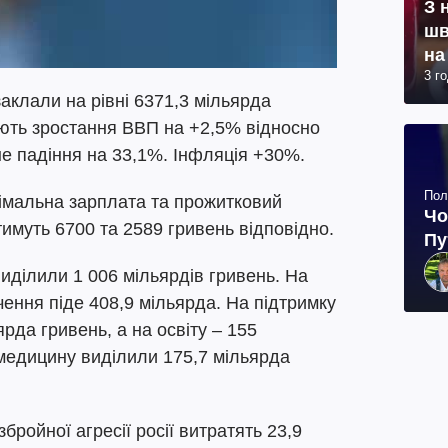
З 
шв
на
3 г
аклали на рівні 6371,3 мільярда
ують зростання ВВП на +2,5% відносно
е падіння на 33,1%. Інфляція +30%.
Пол
німальна зарплата та прожитковий
Чо
тимуть 6700 та 2589 гривень відповідно.
Пу
иділили 1 006 мільярдів гривень. На
чення піде 408,9 мільярда. На підтримку
ярда гривень, а на освіту – 155
 медицину виділили 175,7 мільярда
збройної агресії росії витратять 23,9