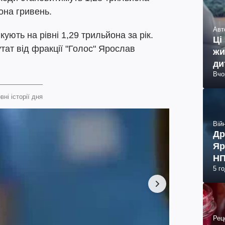
она гривень.
Авт
ють на рівні 1,29 трильйона за рік.
Ці
ат від фракції "Голос" Ярослав
жи
ди
Вчо
вні історії дня
Війн
Др
Яр
НП
5 г
Рец