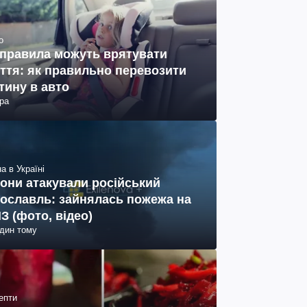
о
 правила можуть врятувати
ття: як правильно перевозити
тину в авто
ра
а в Україні
они атакували російський
ославль: зайнялась пожежа на
З (фото, відео)
один тому
епти