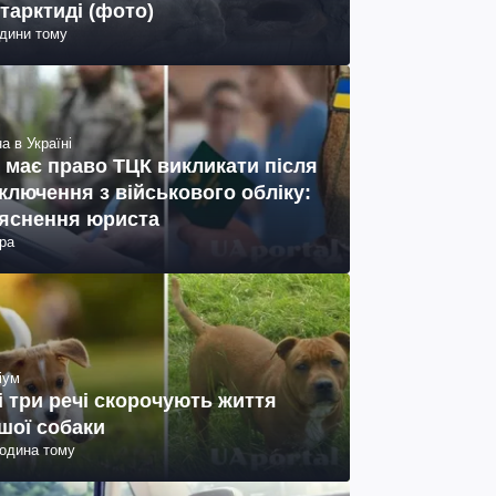
тарктиді (фото)
одини тому
а в Україні
 має право ТЦК викликати після
ключення з військового обліку:
яснення юриста
ра
іум
і три речі скорочують життя
шої собаки
година тому