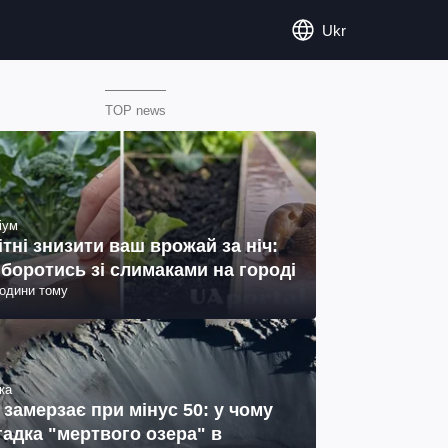
Ukr
TOP news
іум
ітні знизити ваш врожай за ніч:
 боротись зі слимаками на городі
години тому
ка
 замерзає при мінус 50: у чому
гадка "мертвого озера" в