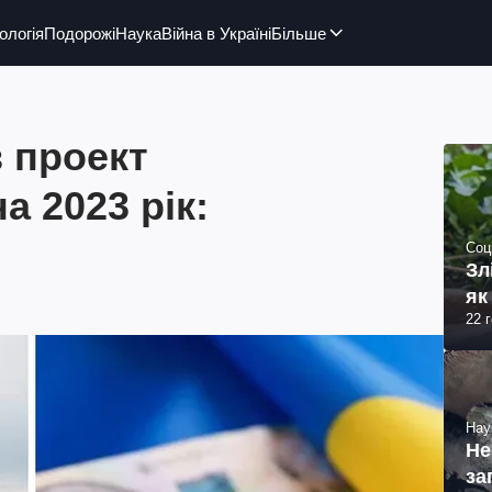
ологія
Подорожі
Наука
Війна в Україні
Більше
 проект
 2023 рік:
Соц
Зл
як
22 
Нау
Не
за