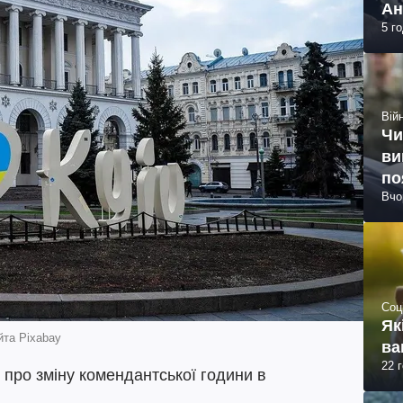
Ан
5 г
Війн
Чи
ви
по
Вчо
Соц
Як
йта Pixabay
ва
22 
 про зміну комендантської години в