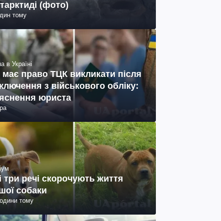
тарктиді (фото)
один тому
а в Україні
 має право ТЦК викликати після
ключення з військового обліку:
яснення юриста
ра
іум
і три речі скорочують життя
шої собаки
години тому