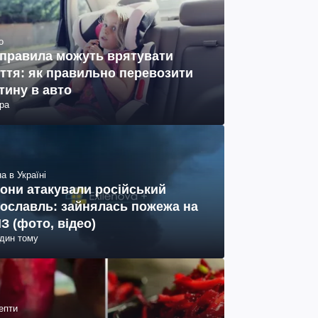
о
 правила можуть врятувати
ття: як правильно перевозити
тину в авто
ра
а в Україні
они атакували російський
ославль: зайнялась пожежа на
З (фото, відео)
один тому
епти