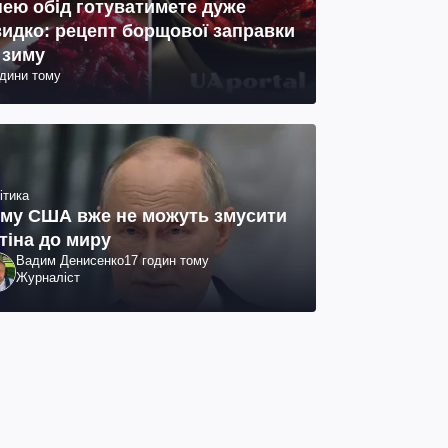
нею обід готуватимете дуже
идко: рецепт борщової заправки
 зиму
одини тому
ітика
му США вже не можуть змусити
тіна до миру
Вадим Денисенко
17 годин тому
Журналіст