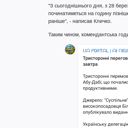
"З сьогоднішнього дня, з 28 бер
починатиметься на годину пізніш
раніше", - написав Кличко.
Таким чином, комендантська годи