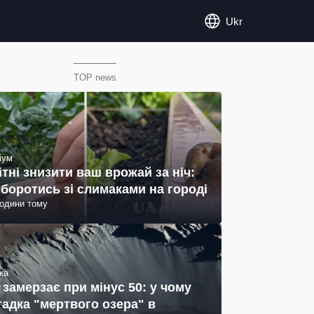
Ukr
TOP news
іум
ітні знизити ваш врожай за ніч:
 боротись зі слимаками на городі
години тому
ка
 замерзає при мінус 50: у чому
гадка "мертвого озера" в