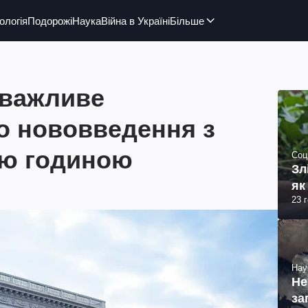
ологія
Подорожі
Наука
Війна в Україні
Більше
 важливе
о нововведення з
ю годиною
Соц
Зл
як
23 
Нау
Не
за