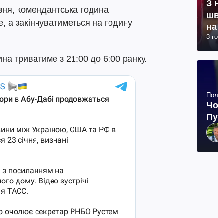
З 
езня, комендантська година
шв
е, а закінчуватиметься на годину
на
3 г
на триватиме з 21:00 до 6:00 ранку.
Пол
Чо
Пу