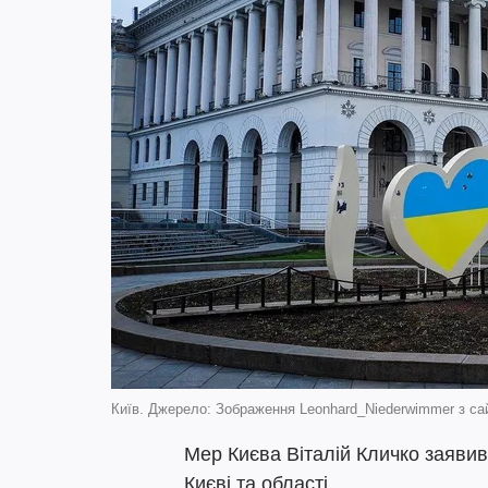
Київ. Джерело: Зображення Leonhard_Niederwimmer з са
Мер Києва Віталій Кличко заявив
Києві та області.