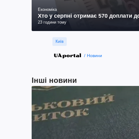
Економіка
Хто у серпні отримає 570 доплати до
23 години тому
Київ
Новини
Інші новини