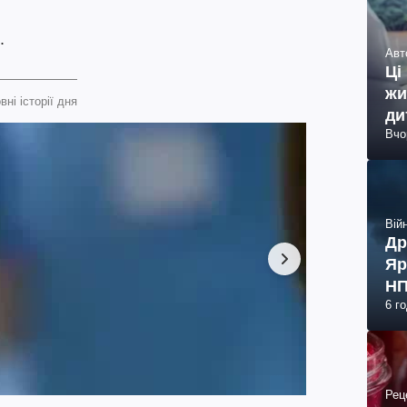
.
Авт
Ці
жи
вні історії дня
ди
Вчо
Війн
Др
Яр
НП
6 г
Рец