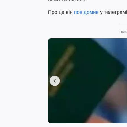
Про це він
повідомив
у телеграмі
Голо