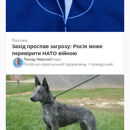
Політика
Захід проспав загрозу: Росія може
перевірити НАТО війною
Леонід Невзлін
Вчора
Російсько-ізраїльський підприємець і громадський
діяч, колишній віцепрезидент "ЮКОСа"