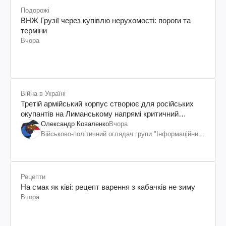
Подорожі
ВНЖ Грузії через купівлю нерухомості: пороги та
терміни
Вчора
Війна в Україні
Третій армійський корпус створює для російських
окупантів на Лиманському напрямі критичний
дискомфорт: як це вдалося
Олександр Коваленко
Вчора
Військово-політичний оглядач групи "Інформаційний
спротив"
Рецепти
На смак як ківі: рецепт варення з кабачків не зиму
Вчора