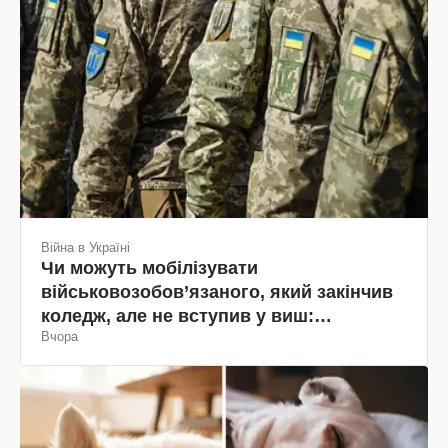
Війна в Україні
Чи можуть мобілізувати
військовозобов’язаного, який закінчив
коледж, але не вступив у виш:
Вчора
пояснення юриста