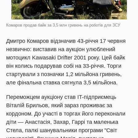
Комаров продав байк за 3,5 млн гривень на роботів для ЗСУ
Дмитро Комаров відзначив 43-річчя 17 червня
незвично: виставив на аукціон улюблений
мотоцикл Kawasaki Drifter 2001 року. Цей байк
він колись подарував собі на 33-річчя. Торги
стартували з позначки 1,2 мільйона гривень,
але фінальна ставка сягнула 3,5 мільйона.
Переможцем аукціону став IT-підприємець
Віталій Брильов, який зараз проживає за
кордоном. До участі в торгах його переконали
діти — Анастасія, Захар, Гаррі та маленька
Стела, палкі шанувальники програми "Світ