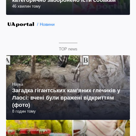
категорично заборонено їсти собакам
46 хвилин тому
Новини
TOP news
Наука
Загадка гігантських камʼяних глечиків у
Лаосі: вчені були вражені відкриттям
(фото)
8 годин тому