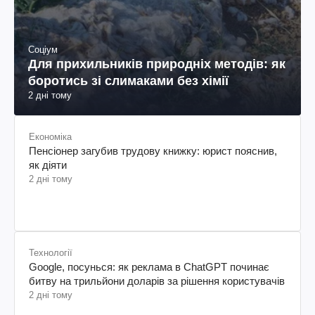
Соціум
Для прихильників природніх методів: як
боротись зі слимаками без хімії
2 дні тому
Економіка
Пенсіонер загубив трудову книжку: юрист пояснив,
як діяти
2 дні тому
Технології
Google, посунься: як реклама в ChatGPT починає
битву на трильйони доларів за рішення користувачів
2 дні тому