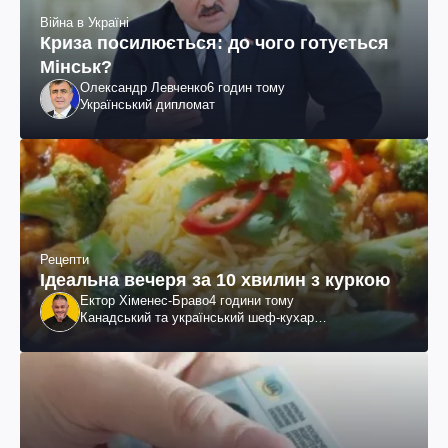
Війна в Україні
Криза посилюється: до чого готується
Мінськ?
Олександр Левченко
6 годин тому
Український дипломат
Рецепти
Ідеальна вечеря за 10 хвилин з куркою
Ектор Хіменес-Браво
4 години тому
Канадський та український шеф-кухар
колумбійського походження, бізнесмен, телеведучий