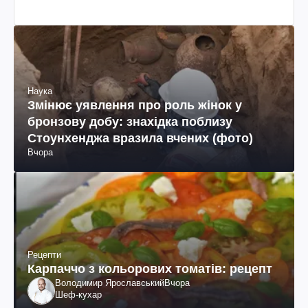
Наука
Змінює уявлення про роль жінок у
бронзову добу: знахідка поблизу
Стоунхенджа вразила вчених (фото)
Вчора
Рецепти
Карпаччо з кольорових томатів: рецепт
Володимир Ярославський
Вчора
Шеф-кухар