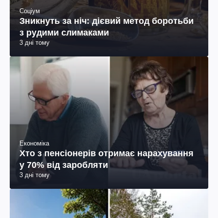
Соціум
Зникнуть за ніч: дієвий метод боротьби
з рудими слимаками
3 дні тому
Економіка
Хто з пенсіонерів отримає нарахування
у 70% від заробляти
3 дні тому