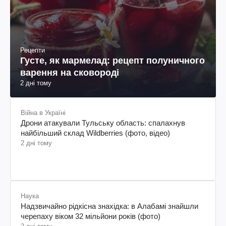
Рецепти
Густе, як мармелад: рецепт полуничного
варення на сковороді
2 дні тому
Війна в Україні
Дрони атакували Тульську область: спалахнув
найбільший склад Wildberries (фото, відео)
2 дні тому
Наука
Надзвичайно рідкісна знахідка: в Алабамі знайшли
черепаху віком 32 мільйони років (фото)