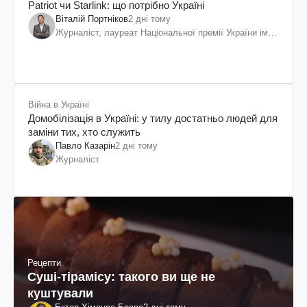
Patriot чи Starlink: що потрібно Україні
Віталій Портніков
2 дні тому
Журналіст, лауреат Національної премії України ім.
Шевченка
Війна в Україні
Домобілізація в Україні: у тилу достатньо людей для
заміни тих, хто служить
Павло Казарін
2 дні тому
Журналіст
Рецепти
Суші-тірамісу: такого ви ще не
куштували