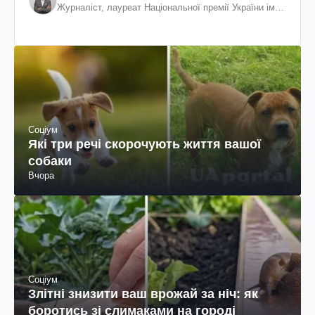
Журналіст, лауреат Національної премії України ім.
Шевченка
Соціум
Які три речі скорочують життя вашої
собаки
Вчора
Соціум
Злітні знизити ваш врожай за ніч: як
боротись зі слимаками на городі