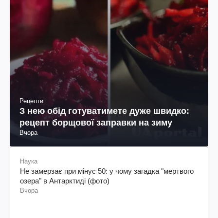
Рецепти
З нею обід готуватимете дуже швидко:
рецепт борщової заправки на зиму
Вчора
Наука
Не замерзає при мінус 50: у чому загадка "мертвого
озера" в Антарктиді (фото)
Вчора