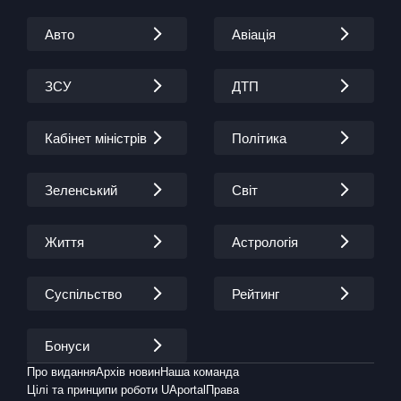
Авто
Авіація
ЗСУ
ДТП
Кабінет міністрів
Політика
Зеленський
Світ
Життя
Астрологія
Суспільство
Рейтинг
Бонуси
Про видання
Архів новин
Наша команда
Цілі та принципи роботи UAportal
Права