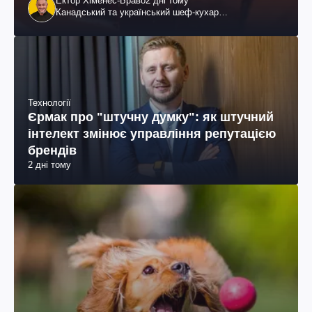
Ектор Хіменес-Браво
2 дні тому
Канадський та український шеф-кухар
колумбійського походження, бізнесмен, телеведучий
Технології
Єрмак про "штучну думку": як штучний
інтелект змінює управління репутацією
брендів
2 дні тому