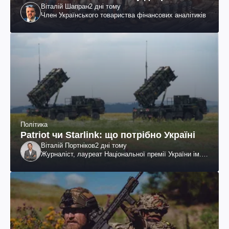
Віталій Шапран
2 дні тому
Член Українського товариства фінансових аналітиків
Політика
Patriot чи Starlink: що потрібно Україні
Віталій Портніков
2 дні тому
Журналіст, лауреат Національної премії України ім.
Шевченка