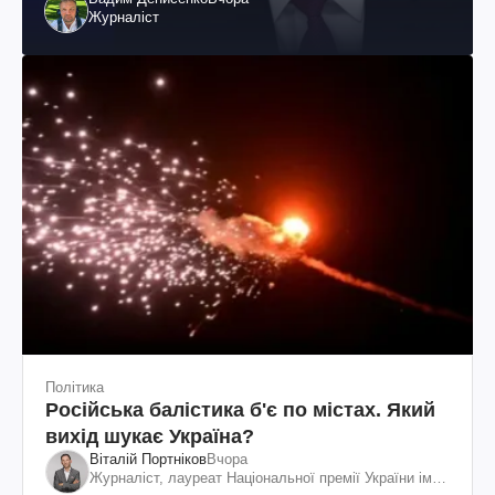
Журналіст
Політика
Російська балістика б'є по містах. Який
вихід шукає Україна?
Віталій Портніков
Вчора
Журналіст, лауреат Національної премії України ім.