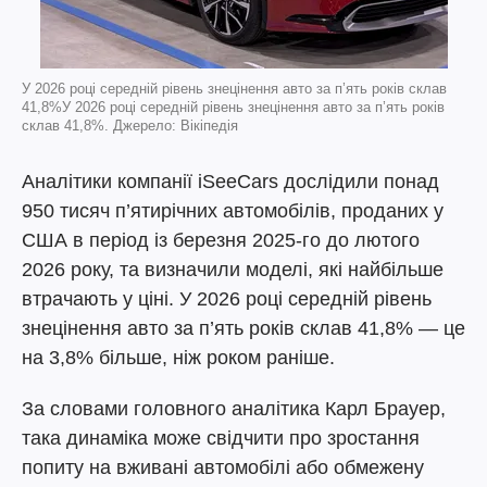
У 2026 році середній рівень знецінення авто за п’ять років склав
41,8%У 2026 році середній рівень знецінення авто за п’ять років
склав 41,8%. Джерело: Вікіпедія
Аналітики компанії iSeeCars дослідили понад
950 тисяч п’ятирічних автомобілів, проданих у
США в період із березня 2025-го до лютого
2026 року, та визначили моделі, які найбільше
втрачають у ціні. У 2026 році середній рівень
знецінення авто за п’ять років склав 41,8% — це
на 3,8% більше, ніж роком раніше.
За словами головного аналітика Карл Брауер,
така динаміка може свідчити про зростання
попиту на вживані автомобілі або обмежену