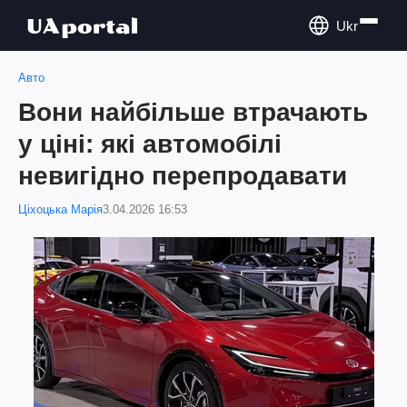
Ukr
Авто
Вони найбільше втрачають
у ціні: які автомобілі
невигідно перепродавати
Ціхоцька Марія
3.04.2026 16:53