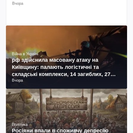
Вчора
Війна в Україні
рф здійснила масовану атаку на
Київщину: палають логістичні та
складські комплекси, 14 загиблих, 27
Вчора
поранених (фото, відео)
Політика
Росіяни впали в споживчу депресію