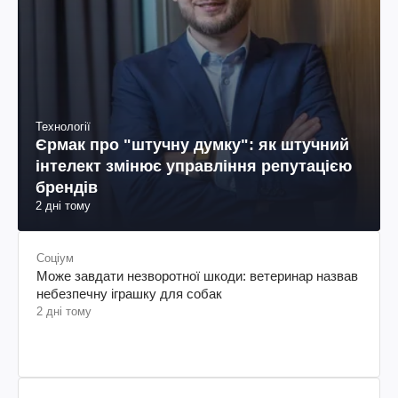
Технології
Єрмак про "штучну думку": як штучний
інтелект змінює управління репутацією
брендів
2 дні тому
Соціум
Може завдати незворотної шкоди: ветеринар назвав
небезпечну іграшку для собак
2 дні тому