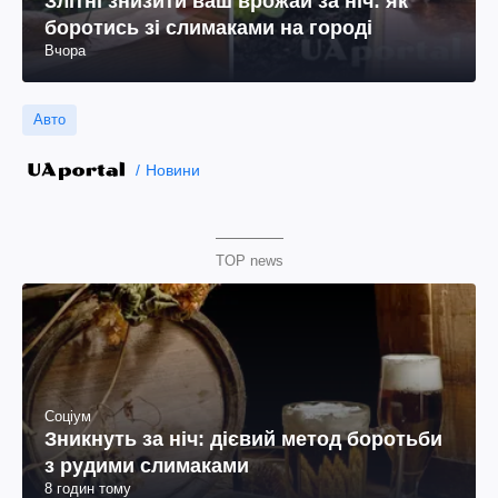
Злітні знизити ваш врожай за ніч: як
боротись зі слимаками на городі
Вчора
Авто
Новини
TOP news
Соціум
Зникнуть за ніч: дієвий метод боротьби
з рудими слимаками
8 годин тому