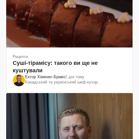
Рецепти
Суші-тірамісу: такого ви ще не
куштували
Ектор Хіменес-Браво
2 дні тому
Канадський та український шеф-кухар
колумбійського походження, бізнесмен, телеведучий