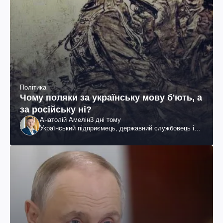
Політика
Чому поляки за українську мову б'ють, а
за російську ні?
Анатолій Амелін
3 дні тому
Український підприємець, державний службовець і
громадський діяч