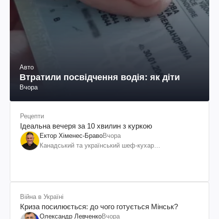
Авто
Втратили посвідчення водія: як діти
Вчора
Рецепти
Ідеальна вечеря за 10 хвилин з куркою
Ектор Хіменес-Браво
Вчора
Канадський та український шеф-кухар
колумбійського походження, бізнесмен, телеведучий
Війна в Україні
Криза посилюється: до чого готується Мінськ?
Олександр Левченко
Вчора