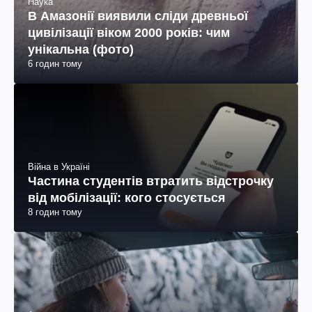
Наука
В Амазонії виявили сліди древньої
цивілізації віком 2000 років: чим
унікальна (фото)
6 годин тому
Війна в Україні
Частина студентів втратить відстрочку
від мобілізації: кого стосується
8 годин тому