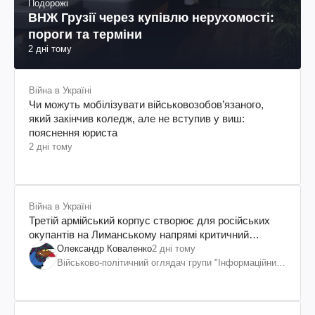
Подорожі
ВНЖ Грузії через купівлю нерухомості:
пороги та терміни
2 дні тому
Війна в Україні
Чи можуть мобілізувати військовозобов’язаного,
який закінчив коледж, але не вступив у виш:
пояснення юриста
2 дні тому
Війна в Україні
Третій армійський корпус створює для російських
окупантів на Лиманському напрямі критичний
дискомфорт: як це вдалося
Олександр Коваленко
2 дні тому
Військово-політичний оглядач групи "Інформаційний
спротив"