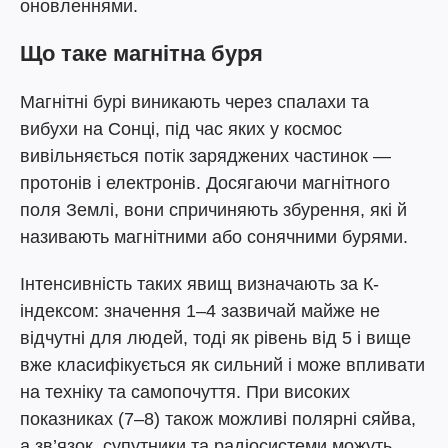
оновленнями.
Що таке магнітна буря
Магнітні бурі виникають через спалахи та
вибухи на Сонці, під час яких у космос
вивільняється потік заряджених частинок —
протонів і електронів. Досягаючи магнітного
поля Землі, вони спричиняють збурення, які й
називають магнітними або сонячними бурями.
Інтенсивність таких явищ визначають за К-
індексом: значення 1–4 зазвичай майже не
відчутні для людей, тоді як рівень від 5 і вище
вже класифікується як сильний і може впливати
на техніку та самопочуття. При високих
показниках (7–8) також можливі полярні сяйва,
а зв’язок, супутники та радіосистеми можуть