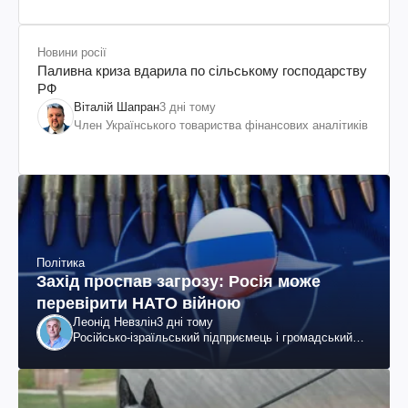
Новини росії
Паливна криза вдарила по сільському господарству
РФ
Віталій Шапран
3 дні тому
Член Українського товариства фінансових аналітиків
Політика
Захід проспав загрозу: Росія може
перевірити НАТО війною
Леонід Невзлін
3 дні тому
Російсько-ізраїльський підприємець і громадський
діяч, колишній віцепрезидент "ЮКОСа"