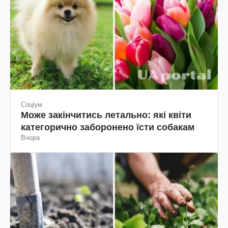
Соціум
Може закінчитись летально: які квіти
категорично заборонено їсти собакам
Вчора