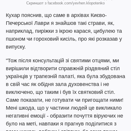
Скриншот з facebook.com/yevhen.klopotenko
Кухар пояснив, що саме в архівах Києво-
Печерської Лаври я знайшов такі страви, як,
наприклад, пиріжки з ікрою карася, цибулею та
пшоном чи гороховий кисіль, про які розказав у
випуску.
"Тож після консультацій зі святими отцями, ми
вирішили відтворити справжній різдвяний стіл
українців у трапезній палаті, яка була збудована
в свій час як обідня зала духовенства і не
виключено, що таким і був їх святковий стіл.
Саме показати, не готувати чи пригощати ними!
Мені шкода, що у частини людей це викликало
негативні емоції - образити почуття віруючих не
було на меті, навпаки я прагнув поділитися з