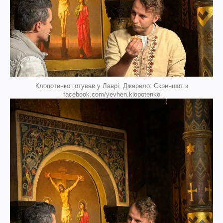
Клопотенко готував у Лаврі. Джерело: Скриншот з
facebook.com/yevhen.klopotenko