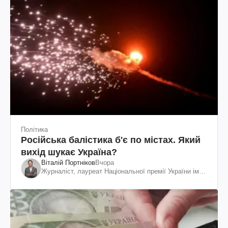
Політика
Російська балістика б'є по містах. Який
вихід шукає Україна?
Віталій Портніков
Вчора
Журналіст, лауреат Національної премії України ім.
Шевченка