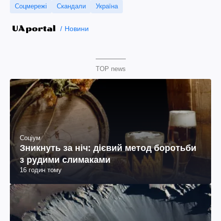
Соцмережі
Скандали
Україна
Новини
TOP news
Соціум
Зникнуть за ніч: дієвий метод боротьби
з рудими слимаками
16 годин тому