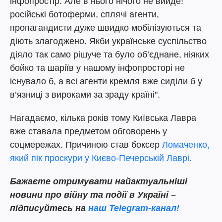
інфопростір. Але в нього нічого не вийде!
російські ботоферми, сплячі агенти,
пропагандисти дуже швидко мобілізуються та
діють злагоджено. Якби українське суспільство
діяло так само рішуче та було об’єднане, ніяких
бойко та шаріїв у нашому інфопросторі не
існувало б, а всі агенти кремля вже сиділи б у
в’язниці з вироками за зраду країні".
Нагадаємо, кілька років тому Київська Лавра
вже ставала предметом обговорень у
соцмережах. Причиною став боксер
Ломаченко,
який пік проскури у Києво-Печерській Лаврі.
Бажаєте отримувати найактуальніші
новини про війну та події в Україні –
підписуйтесь на
наш Telegram-канал!