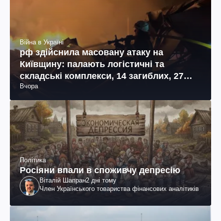
Війна в Україні
рф здійснила масовану атаку на
Київщину: палають логістичні та
складські комплекси, 14 загиблих, 27
Вчора
поранених (фото, відео)
Політика
Росіяни впали в споживчу депресію
Віталій Шапран
2 дні тому
Член Українського товариства фінансових аналітиків