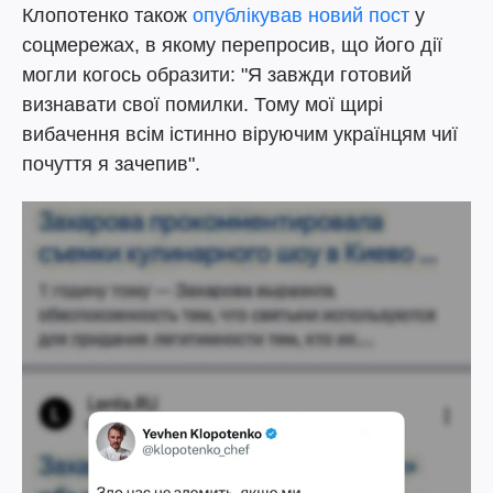
Клопотенко також
опублікував новий пост
у
соцмережах, в якому перепросив, що його дії
могли когось образити: "Я завжди готовий
визнавати свої помилки. Тому мої щирі
вибачення всім істинно віруючим українцям чиї
почуття я зачепив".