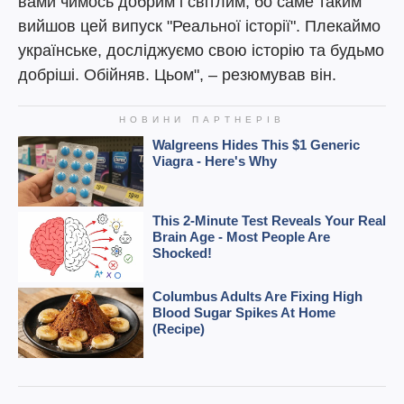
вами чимось добрим і світлим, бо саме таким
вийшов цей випуск "Реальної історії". Плекаймо
українське, досліджуємо свою історію та будьмо
добріші. Обійняв. Цьом", – резюмував він.