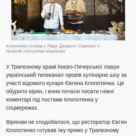
Клопотенко готував у Лаврі. Джерело: Скриншот з
facebook.com/yevhen.klopotenko
У Трапезному храмі Києво-Печерської лаври
український телеканал провів кулінарне шоу за
участі відомого кухаря Євгена Клопотенка. Це
обурило вірян, і вони почали писати гнівні
коментарі під постами Клопотенка у
соцмережах.
Вірянам не сподобалося, що ресторатор Євген
Клопотенко готував їжу прямо у Трапезному