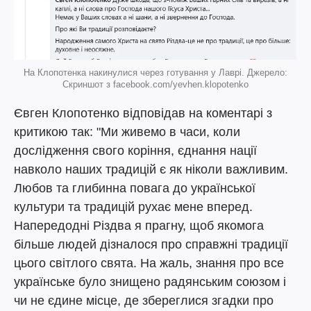
На Клопотенка накинулися через готування у Лаврі. Джерело:
Скриншот з facebook.com/yevhen.klopotenko
Євген Клопотенко відповідав на коментарі з
критикою так: "Ми живемо в часи, коли
дослідження свого коріння, єднання нації
навколо наших традицій є як ніколи важливим.
Любов та глибинна повага до української
культури та традицій рухає мене вперед.
Напередодні Різдва я прагну, щоб якомога
більше людей дізналося про справжні традиції
цього світлого свята. На жаль, знання про все
українське було знищено радянським союзом і
чи не єдине місце, де збереглися згадки про