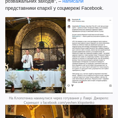
розважальних заходів", –
написали
представники єпархії у соцмережі Facebook.
На Клопотенка накинулися через готування у Лаврі. Джерело:
Скриншот з facebook.com/yevhen.klopotenko