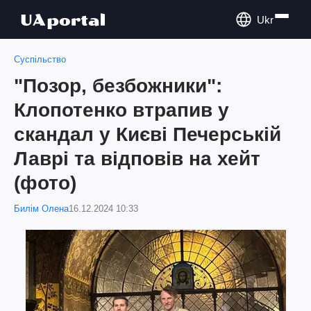
Ukr
Суспільство
"Позор, безбожники":
Клопотенко втрапив у
скандал у Києві Печерській
Лаврі та відповів на хейт
(фото)
Билім Олена
16.12.2024 10:33