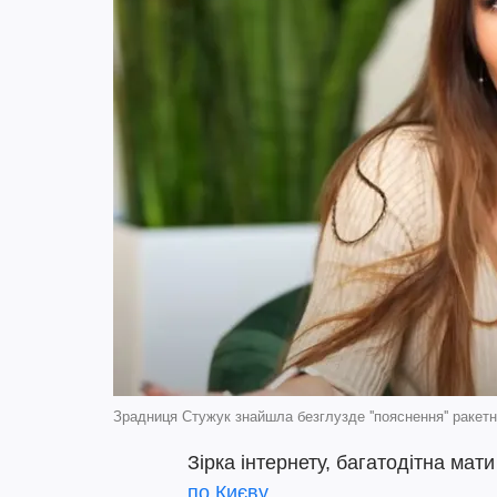
Зрадниця Стужук знайшла безглузде ''пояснення'' раке
Зірка інтернету, багатодітна ма
по Києву.