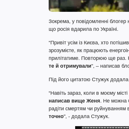
Зокрема, у повідомленні блогер н
що росія вдарила по Україні.
“Привіт усім із Києва, хто потіши
зрозумієте, як працюють енергоін
прилітатиме. Повторюю ще раз. К
те й отримували
", – написав бл
Під його цитатою Стужук додала,
“Навіть зараз, коли в моєму міст
написав вище Женя
. Не можна 
радіти смертям чи руйнуванням
точно
", - додала Стужук.