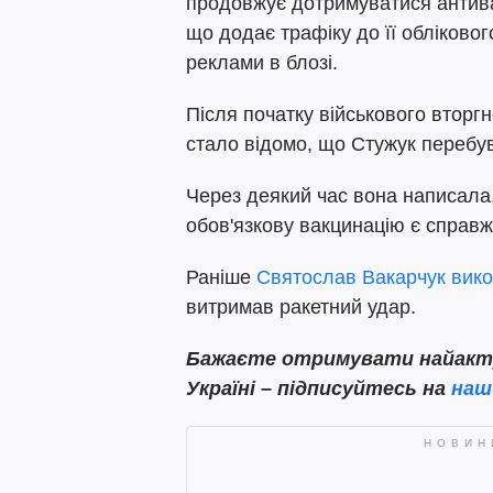
продовжує дотримуватися антива
що додає трафіку до її облікового
реклами в блозі.
Після початку військового вторг
стало відомо, що Стужук перебув
Через деякий час вона написала
обов'язкову вакцинацію є справ
Раніше
Святослав Вакарчук вико
витримав ракетний удар.
Бажаєте отримувати найактуа
Україні – підписуйтесь на
наш