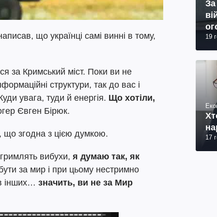
За
ві
ог
аписав, що українці самі винні в тому,
19 
юр
вся за Кримський міст. Поки ви не
формаційні структури, так до вас і
уди увага, туди й енергія.
Що хотіли,
Еко
огер Євген Бірюк.
Хт
на
 що згодна з цією думкою.
17 
і гримлять вибухи,
я думаю так, як
бути за мир і при цьому нестримно
 в інших…
значить, ви не за Мир