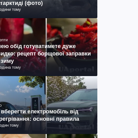
тарктиді (фото)
години тому
епти
нею обід готуватимете дуже
идко: рецепт борщової заправки
 зиму
година тому
о
 вберегти електромобіль від
регрівання: основні правила
годин тому