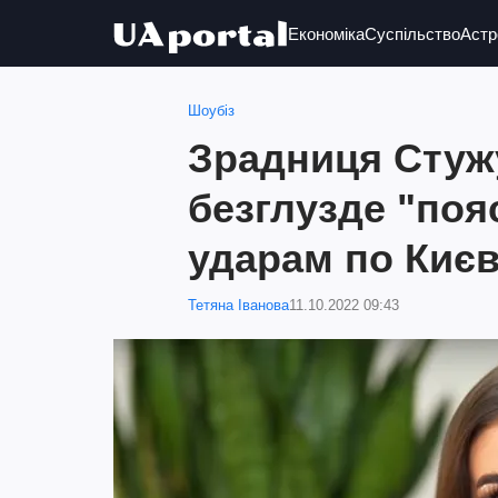
Економіка
Суспільство
Астр
Шоубіз
Зрадниця Стуж
безглузде "поя
ударам по Киє
Тетяна Іванова
11.10.2022 09:43