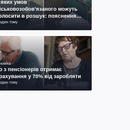
 яких умов
йськовозобов’язаного можуть
олосити в розшук: пояснення
годин тому
иста
номіка
о з пенсіонерів отримає
рахування у 70% від заробляти
годин тому