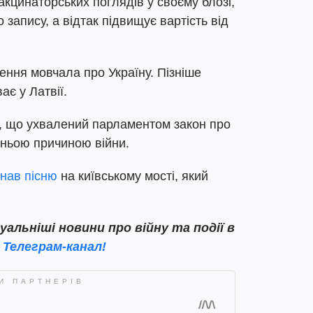
кцинаторських поглядів у своєму блозі,
 запису, а відтак підвищує вартість від
нення мовчала про Україну. Пізніше
ає у Латвії.
, що ухвалений парламентом закон про
жньою причиною війни.
нав пісню
на київському мості, який
льніші новини про війну та події в
 Телеграм-канал!