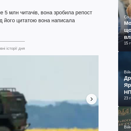
ше 5 млн читачів, вона зробила репост
Соц
ід його цитатою вона написала
Мо
що
вл
15 
вні історії дня
Війн
Др
Яр
НП
23 
Війн