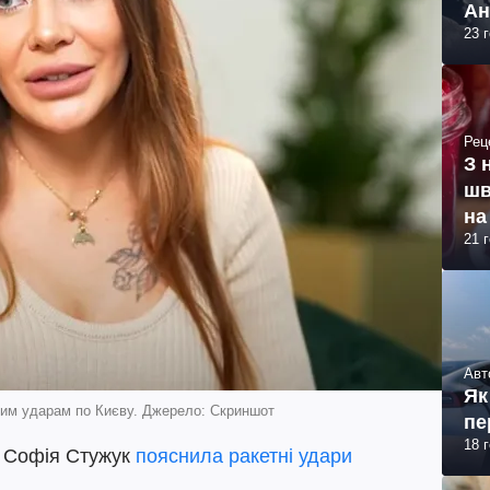
Ан
23 
Рец
З 
шв
на
21 
Авт
Як
тним ударам по Києву. Джерело: Скриншот
пе
18 
ти Софія Стужук
пояснила ракетні удари