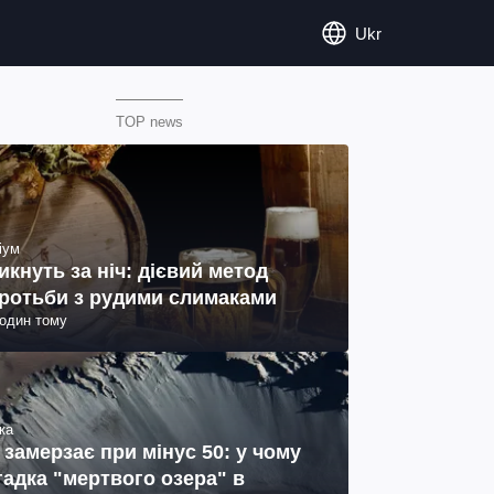
Ukr
TOP news
іум
икнуть за ніч: дієвий метод
ротьби з рудими слимаками
годин тому
ка
 замерзає при мінус 50: у чому
гадка "мертвого озера" в