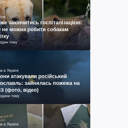
іум
же закінчитись госпіталізацією:
 не можна робити собакам
ітку
годин тому
а в Україні
они атакували російський
ославль: зайнялась пожежа на
З (фото, відео)
години тому
а в Україні