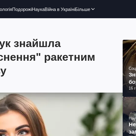
ологія
Подорожі
Наука
Війна в Україні
Більше
ук знайшла
снення" ракетним
ву
Соц
Зн
бо
16 
Нау
Не
за