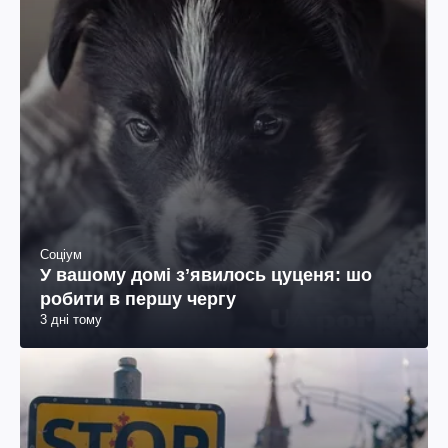
Соціум
У вашому домі зʼявилось цуценя: шо
робити в першу чергу
3 дні тому