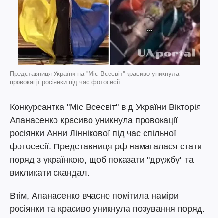
Представниця України на ''Міс Всесвіт'' красиво уникнула
провокації росіянки під час фотосесії
Конкурсантка "Міс Всесвіт" від України Вікторія
Апанасенко красиво уникнула провокації
росіянки Анни Ліннікової під час спільної
фотосесії. Представниця рф намагалася стати
поряд з українкою, щоб показати "дружбу" та
викликати скандал.
Втім, Апанасенко вчасно помітила наміри
росіянки та красиво уникнула позування поряд.