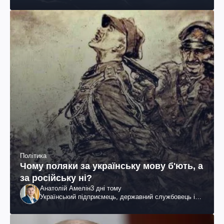
Політика
Чому поляки за українську мову б'ють, а
за російську ні?
Анатолій Амелін
3 дні тому
Український підприємець, державний службовець і
громадський діяч