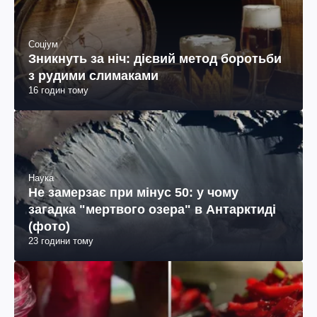
Соціум
Зникнуть за ніч: дієвий метод боротьби
з рудими слимаками
16 годин тому
Наука
Не замерзає при мінус 50: у чому
загадка "мертвого озера" в Антарктиді
(фото)
23 години тому