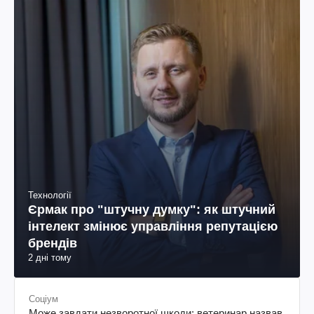
Технології
Єрмак про "штучну думку": як штучний
інтелект змінює управління репутацією
брендів
2 дні тому
Соціум
Може завдати незворотної шкоди: ветеринар назвав