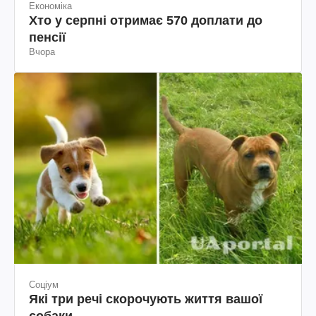
Економіка
Хто у серпні отримає 570 доплати до
пенсії
Вчора
Соціум
Які три речі скорочують життя вашої
собаки