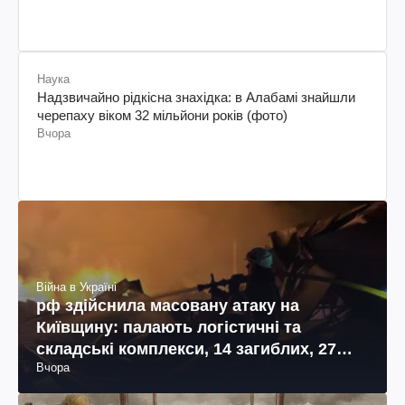
Наука
Надзвичайно рідкісна знахідка: в Алабамі знайшли
черепаху віком 32 мільйони років (фото)
Вчора
Війна в Україні
рф здійснила масовану атаку на
Київщину: палають логістичні та
складські комплекси, 14 загиблих, 27
Вчора
поранених (фото, відео)