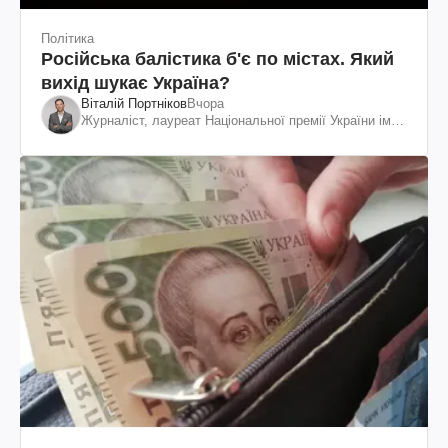
Політика
Російська балістика б'є по містах. Який
вихід шукає Україна?
Віталій Портніков
Вчора
Журналіст, лауреат Національної премії України ім.
Шевченка