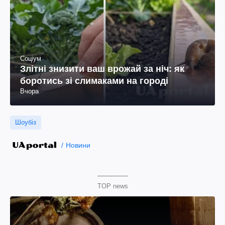
Соціум
Злітні знизити ваш врожай за ніч: як
боротись зі слимаками на городі
Вчора
Шоубіз
Новини
TOP news