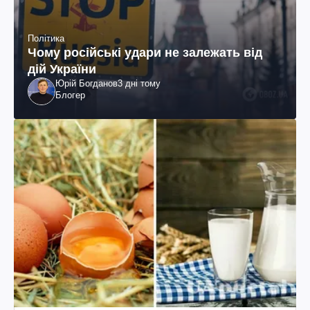
Політика
Чому російські удари не залежать від
дій України
Юрій Богданов
3 дні тому
Блогер