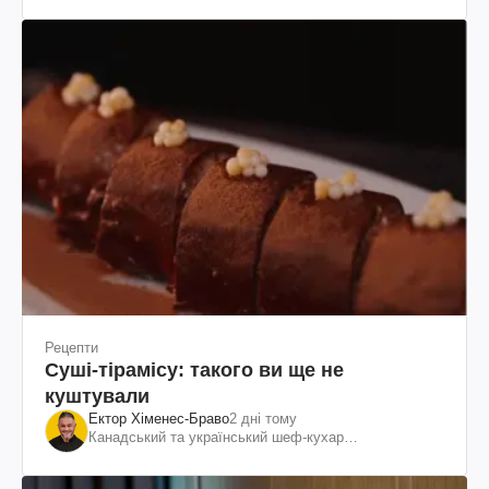
Рецепти
Суші-тірамісу: такого ви ще не
куштували
Ектор Хіменес-Браво
2 дні тому
Канадський та український шеф-кухар
колумбійського походження, бізнесмен, телеведучий