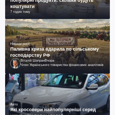
популярні продукти: скільки будуть
коштувати
7 годин тому
Новини росії
Паливна криза вдарила по сільському
господарству РФ
Віталій Шапран
Вчора
Член Українського товариства фінансових аналітиків
Авто
Які кросовери найпопулярніші серед