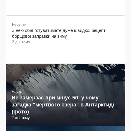
Рецепти
З нею обід готуватимете дуже швидко: рецепт
борщової заправки на зиму
2 дні тому
Наука
Не замерзає при мінус 50: у чому
загадка "мертвого озера" в Антарктиді
(фото)
2 дні тому