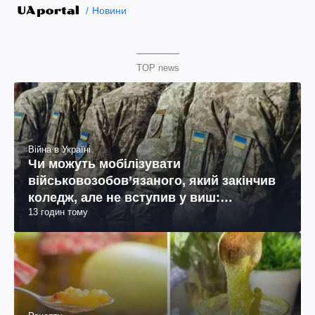
Новини
TOP news
Війна в Україні
Чи можуть мобілізувати
військовозобов’язаного, який закінчив
коледж, але не вступив у виш:
13 годин тому
пояснення юриста