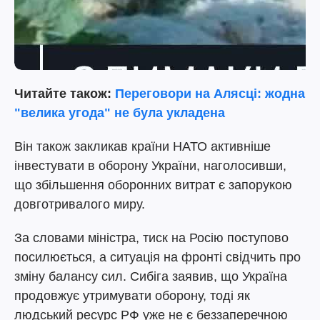
Читайте також:
Переговори на Алясці: жодна
"велика угода" не була укладена
Він також закликав країни НАТО активніше
інвестувати в оборону України, наголосивши,
що збільшення оборонних витрат є запорукою
довготривалого миру.
За словами міністра, тиск на Росію поступово
посилюється, а ситуація на фронті свідчить про
зміну балансу сил. Сибіга заявив, що Україна
продовжує утримувати оборону, тоді як
людський ресурс РФ уже не є беззаперечною