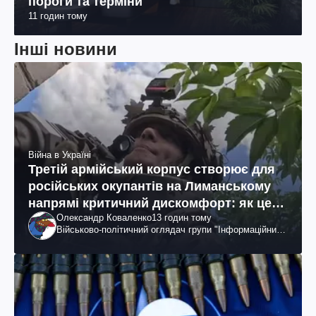
пороги та терміни
11 годин тому
Інші новини
Війна в Україні
Третій армійський корпус створює для
російських окупантів на Лиманському
напрямі критичний дискомфорт: як це
Олександр Коваленко
13 годин тому
вдалося
Військово-політичний оглядач групи "Інформаційний
спротив"