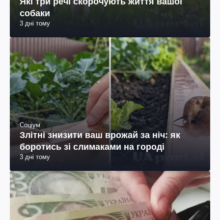
Які три речі скорочують життя вашої
собаки
3 дні тому
Соціум
Злітні знизити ваш врожай за ніч: як
боротись зі слимаками на городі
3 дні тому