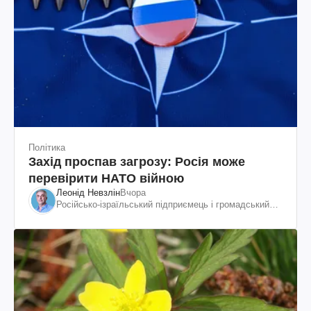
Політика
Захід проспав загрозу: Росія може
перевірити НАТО війною
Леонід Невзлін
Вчора
Російсько-ізраїльський підприємець і громадський
діяч, колишній віцепрезидент "ЮКОСа"