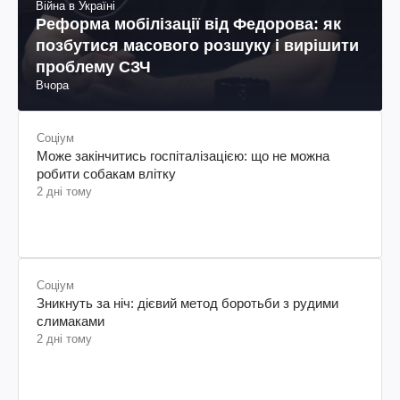
Війна в Україні
Реформа мобілізації від Федорова: як
позбутися масового розшуку і вирішити
проблему СЗЧ
Вчора
Соціум
Може закінчитись госпіталізацією: що не можна
робити собакам влітку
2 дні тому
Соціум
Зникнуть за ніч: дієвий метод боротьби з рудими
слимаками
2 дні тому