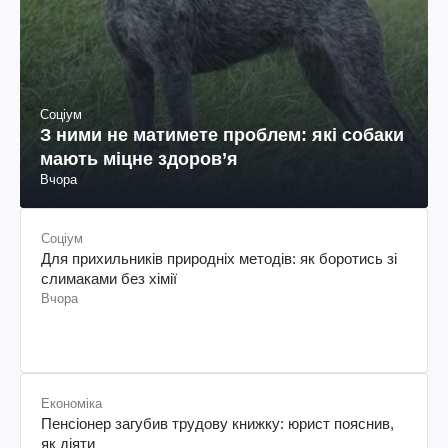
Соціум
З ними не матимете проблем: які собаки
мають міцне здоров’я
Вчора
Соціум
Для прихильників природніх методів: як боротись зі
слимаками без хімії
Вчора
Економіка
Пенсіонер загубив трудову книжку: юрист пояснив,
як діяти