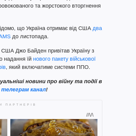
ровокованого та жорстокого вторгнення
ідомо, що Україна отримає від США
два
SAMS
до листопада.
 США Джо Байден привітав Україну з
ро надання їй
нового пакету військової
рів
, який включатиме системи ППО.
льніші новини про війну та події в
ш
телеграм канал
!