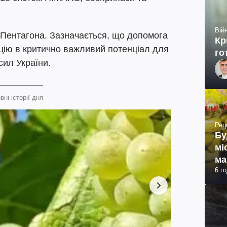
Війн
Пентагона. Зазначається, що допомога
Кр
цію в критично важливий потенціал для
го
сил України.
вні історії дня
Рец
Бу
мі
ма
6 г