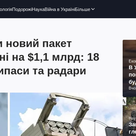
ологія
Подорожі
Наука
Війна в Україні
Більше
 новий пакет
і на $1,1 млрд: 18
Еко
ипаси та радари
В 
по
бу
Вчо
Нау
За
гл