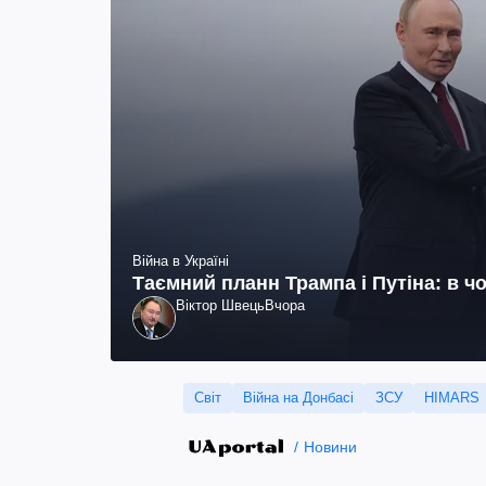
Війна в Україні
Таємний планн Трампа і Путіна: в чо
Віктор Швець
Вчора
Світ
Війна на Донбасі
ЗСУ
HIMARS
Новини