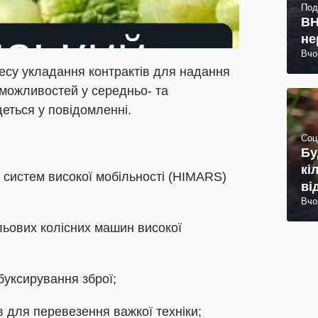
Под
ВН
не
Вчо
есу укладання контрактів для надання
 можливостей у середньо- та
деться у повідомленні.
Соц
Бу
кі
 систем високої мобільності (HIMARS)
ві
Вчо
льових колісних машин високої
буксирування зброї;
в для перевезення важкої техніки;