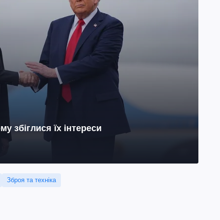
му збіглися їх інтереси
Зброя та техніка