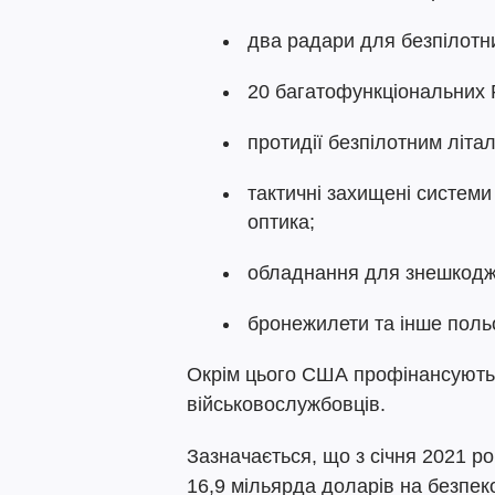
два радари для безпілотни
20 багатофункціональних 
протидії безпілотним літа
тактичні захищені системи
оптика;
обладнання для знешкодж
бронежилети та інше поль
Окрім цього США профінансують 
військовослужбовців.
Зазначається, що з січня 2021 р
16,9 мільярда доларів на безпек