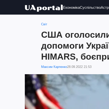
Економіка
Суспільство
Астр
Світ
США оголосили
допомоги Україн
HIMARS, боєпр
Максим Карпенко
28.09.2022 21:53