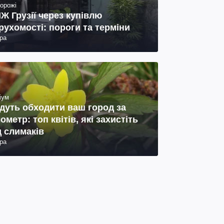
орожі
Ж Грузії через купівлю
рухомості: пороги та терміни
ра
іум
дуть обходити ваш город за
лометр: топ квітів, які захистіть
д слимаків
ра