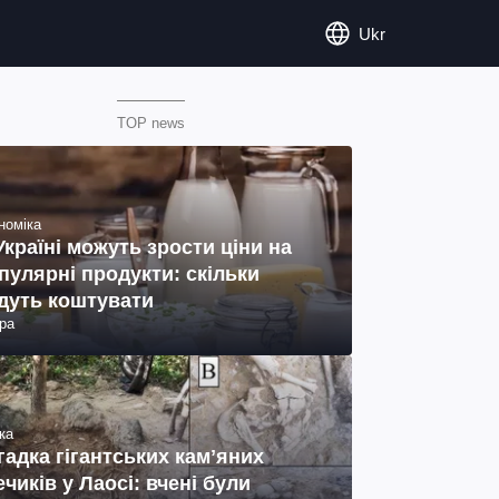
Ukr
TOP news
номіка
Україні можуть зрости ціни на
пулярні продукти: скільки
дуть коштувати
ра
ка
гадка гігантських камʼяних
ечиків у Лаосі: вчені були