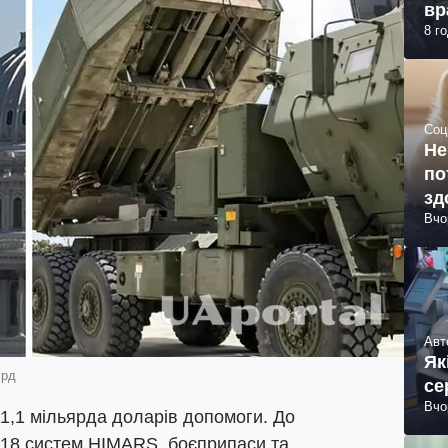
вр
8 г
Соц
Не
по
зд
Вчо
Авт
Як
лрд
се
Вчо
1,1 мільярда доларів допомоги. До
 18 систем HIMARS, боєприпаси та