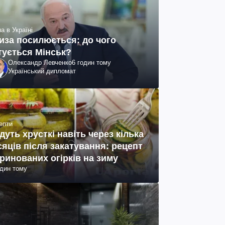
а в Україні
иза посилюється: до чого
тується Мінськ?
Олександр Левченко
6 годин тому
Український дипломат
епти
дуть хрусткі навіть через кілька
сяців після закатування: рецепт
ринованих огірків на зиму
один тому