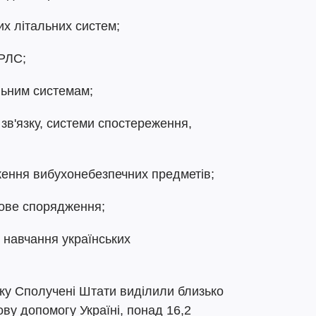
х літальних систем;
РЛС;
льним системам;
 зв'язку, системи спостереження,
ення вибухонебезпечних предметів;
ове спорядження;
навчання українських
оку Сполучені Штати виділили близько
ову допомогу Україні, понад 16,2