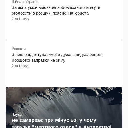
Війна в Україні
За яких умов військовозобов’язаного можуть
оголосити в розшук: пояснення юриста
2 дні тому
Рецепти
З нею обід готуватимете дуже швидко: рецепт
борщової заправки на зиму
2 дні тому
Наука
Не замерзає при мінус 50: у чому
загадка "мертвого озера" в Антарктиді