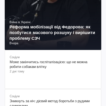
Війна в Україні
Реформа мобілізації від Федорова: як
позбутися масового розшуку і вирішити
проблему СЗЧ
Вчора
Соціум
Може закінчитись госпіталізацією: що не можна
робити собакам влітку
2 дні тому
Соціум
Зникнуть за ніч: дієвий метод боротьби з рудими
слимаками