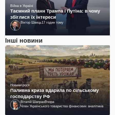
Війна в Україні
Таємний планн Трампа і Путіна: в чому
збіглися їх інтереси
Віктор Швець
17 годин тому
Інші новини
Новини росії
Паливна криза вдарила по сільському
господарству РФ
Віталій Шапран
Вчора
Член Українського товариства фінансових аналітиків