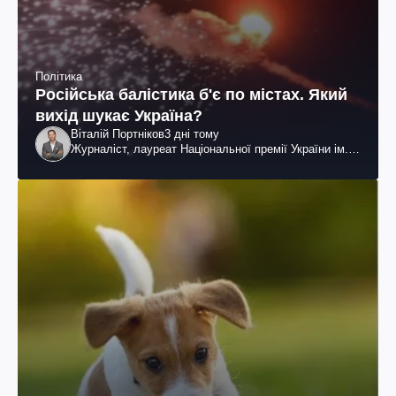
Політика
Російська балістика б'є по містах. Який
вихід шукає Україна?
Віталій Портніков
3 дні тому
Журналіст, лауреат Національної премії України ім.
Шевченка