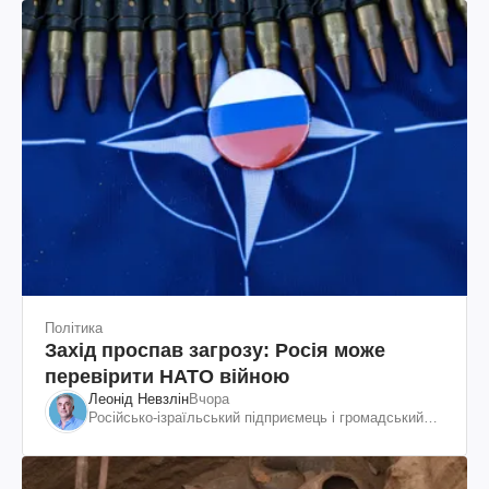
Політика
Захід проспав загрозу: Росія може
перевірити НАТО війною
Леонід Невзлін
Вчора
Російсько-ізраїльський підприємець і громадський
діяч, колишній віцепрезидент "ЮКОСа"