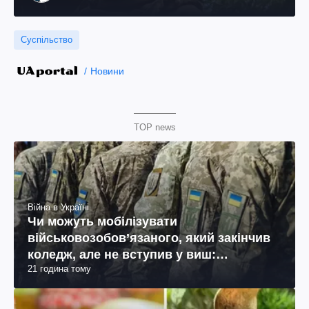
спротив"
Суспільство
Новини
TOP news
Війна в Україні
Чи можуть мобілізувати
військовозобов’язаного, який закінчив
коледж, але не вступив у виш:
21 година тому
пояснення юриста