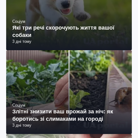
Соціум
Які три речі скорочують життя вашої
собаки
3 дні тому
Соціум
Злітні знизити ваш врожай за ніч: як
боротись зі слимаками на городі
3 дні тому