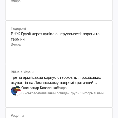
Вчора
Подорожі
ВНЖ Грузії через купівлю нерухомості: пороги та
терміни
Вчора
Війна в Україні
Третій армійський корпус створює для російських
окупантів на Лиманському напрямі критичний
дискомфорт: як це вдалося
Олександр Коваленко
Вчора
Військово-політичний оглядач групи "Інформаційний
спротив"
Рецепти