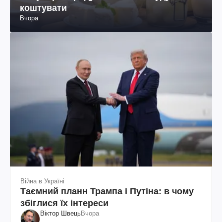
коштувати
Вчора
Війна в Україні
Таємний планн Трампа і Путіна: в чому
збіглися їх інтереси
Віктор Швець
Вчора