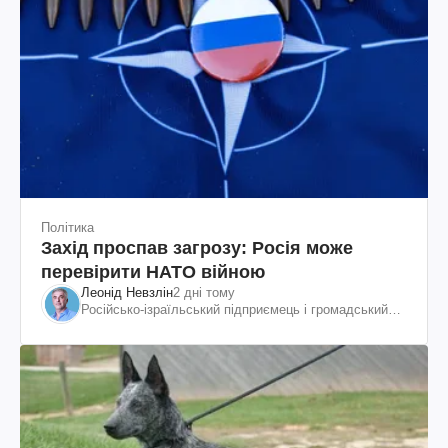
Політика
Захід проспав загрозу: Росія може
перевірити НАТО війною
Леонід Невзлін
2 дні тому
Російсько-ізраїльський підприємець і громадський
діяч, колишній віцепрезидент "ЮКОСа"