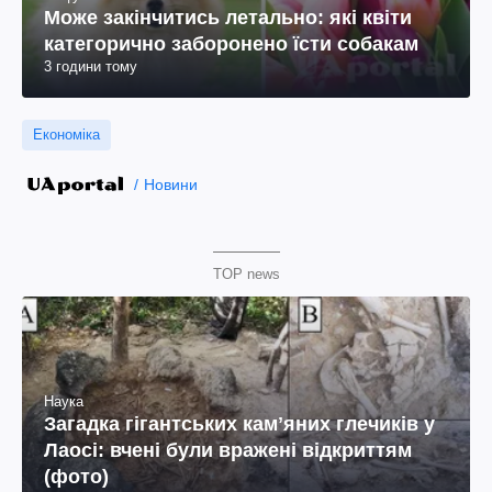
Може закінчитись летально: які квіти
категорично заборонено їсти собакам
3 години тому
Економіка
Новини
TOP news
Наука
Загадка гігантських камʼяних глечиків у
Лаосі: вчені були вражені відкриттям
(фото)