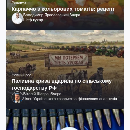
Рецепти
Карпаччо з кольорових томатів: рецепт
Володимир Ярославський
Вчора
Шеф-кухар
Новини росії
Паливна криза вдарила по сільському
господарству РФ
Віталій Шапран
Вчора
Член Українського товариства фінансових аналітиків