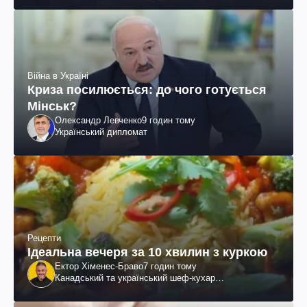
Війна в Україні
Криза посилюється: до чого готується
Мінськ?
Олександр Левченко
9 годин тому
Український дипломат
Рецепти
Ідеальна вечеря за 10 хвилин з куркою
Ектор Хіменес-Браво
7 годин тому
Канадський та український шеф-кухар
колумбійського походження, бізнесмен, телеведучий