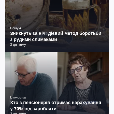
Соціум
Зникнуть за ніч: дієвий метод боротьби
з рудими слимаками
3 дні тому
Економіка
Хто з пенсіонерів отримає нарахування
у 70% від заробляти
3 дні тому