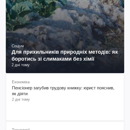
Соціум
Для прихильників природніх методів: як
боротись зі слимаками без хімії
2 дні тому
Економіка
Пенсіонер загубив трудову книжку: юрист пояснив,
як діяти
2 дні тому
Технології