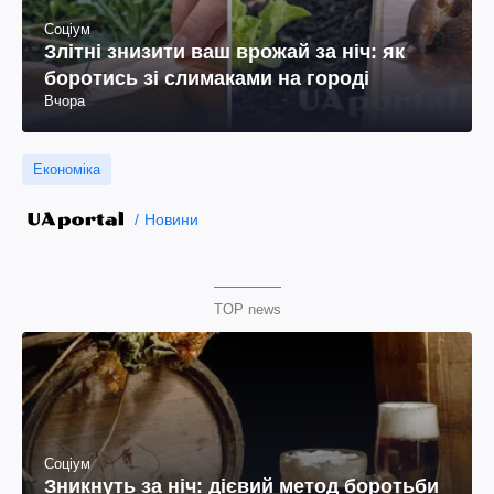
Соціум
Злітні знизити ваш врожай за ніч: як
боротись зі слимаками на городі
Вчора
Економіка
Новини
TOP news
Соціум
Зникнуть за ніч: дієвий метод боротьби