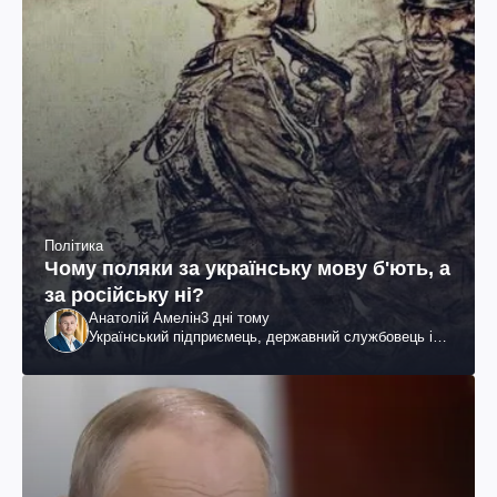
Політика
Чому поляки за українську мову б'ють, а
за російську ні?
Анатолій Амелін
3 дні тому
Український підприємець, державний службовець і
громадський діяч