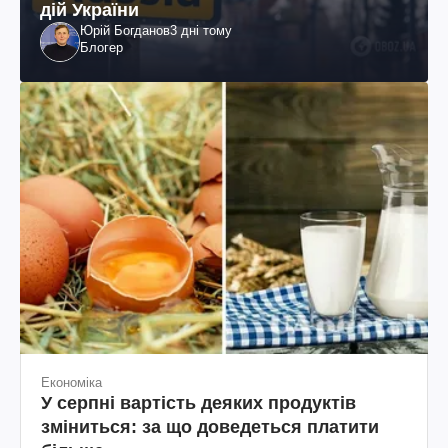
дій України
Юрій Богданов
3 дні тому
Блогер
Економіка
У серпні вартість деяких продуктів
зміниться: за що доведеться платити