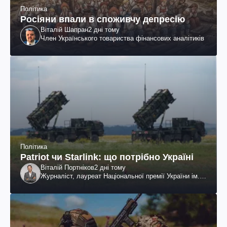
Політика
Росіяни впали в споживчу депресію
Віталій Шапран
2 дні тому
Член Українського товариства фінансових аналітиків
Політика
Patriot чи Starlink: що потрібно Україні
Віталій Портніков
2 дні тому
Журналіст, лауреат Національної премії України ім.
Шевченка