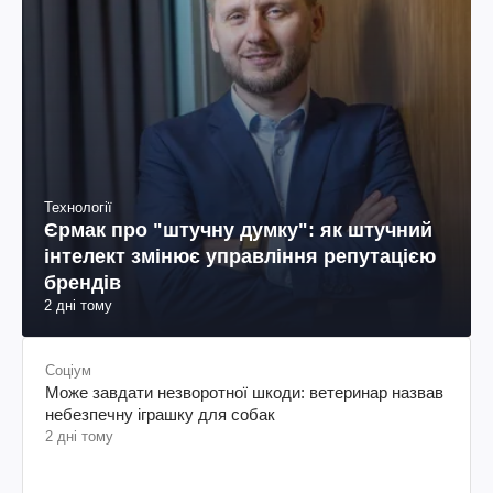
Технології
Єрмак про "штучну думку": як штучний
інтелект змінює управління репутацією
брендів
2 дні тому
Соціум
Може завдати незворотної шкоди: ветеринар назвав
небезпечну іграшку для собак
2 дні тому