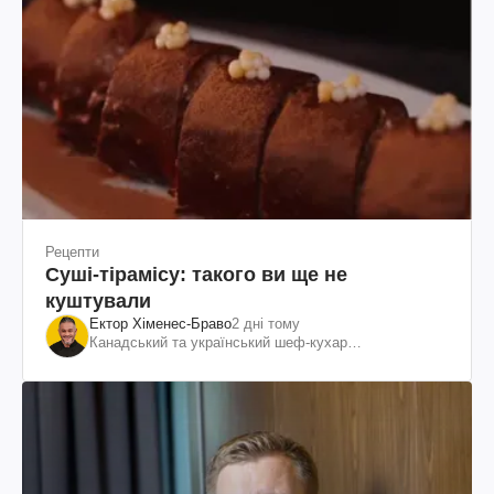
Рецепти
Суші-тірамісу: такого ви ще не
куштували
Ектор Хіменес-Браво
2 дні тому
Канадський та український шеф-кухар
колумбійського походження, бізнесмен, телеведучий