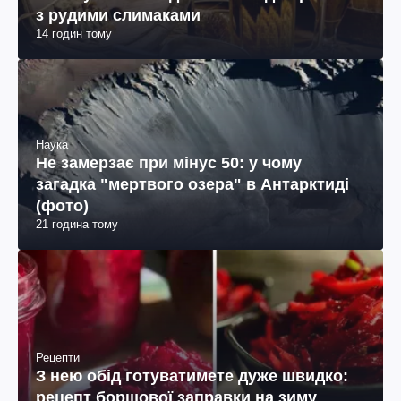
з рудими слимаками
14 годин тому
Наука
Не замерзає при мінус 50: у чому
загадка "мертвого озера" в Антарктиді
(фото)
21 година тому
Рецепти
З нею обід готуватимете дуже швидко:
рецепт борщової заправки на зиму