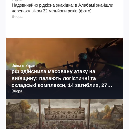
Надзвичайно рідкісна знахідка: в Алабамі знайшли
черепаху віком 32 мільйони років (фото)
Вчора
Війна в Україні
рф здійснила масовану атаку на
Київщину: палають логістичні та
складські комплекси, 14 загиблих, 27
Вчора
поранених (фото, відео)