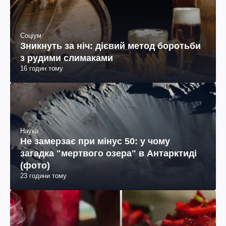
Соціум
Зникнуть за ніч: дієвий метод боротьби
з рудими слимаками
16 годин тому
Наука
Не замерзає при мінус 50: у чому
загадка "мертвого озера" в Антарктиді
(фото)
23 години тому