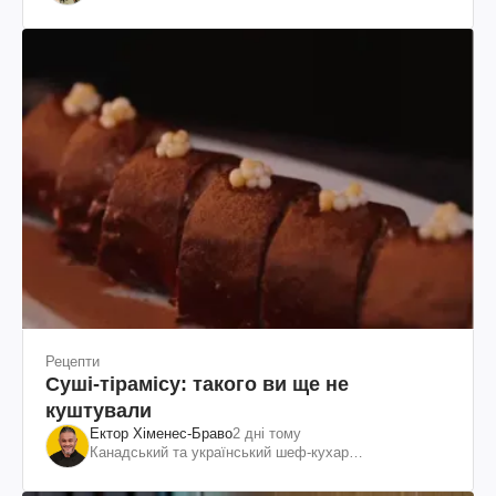
Рецепти
Суші-тірамісу: такого ви ще не
куштували
Ектор Хіменес-Браво
2 дні тому
Канадський та український шеф-кухар
колумбійського походження, бізнесмен, телеведучий