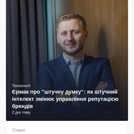
Технології
Єрмак про "штучну думку": як штучний
інтелект змінює управління репутацією
брендів
2 дні тому
Соціум