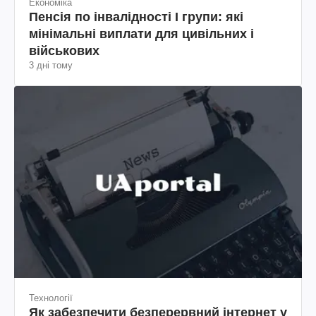
Економіка
Пенсія по інвалідності I групи: які
мінімальні виплати для цивільних і
військових
3 дні тому
Технології
Як забезпечити безперервний інтернет у