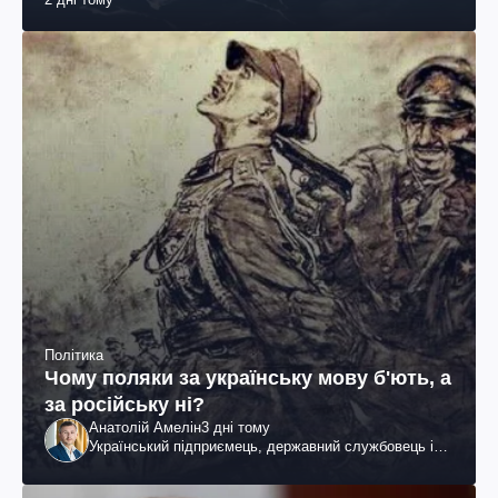
Політика
Чому поляки за українську мову б'ють, а
за російську ні?
Анатолій Амелін
3 дні тому
Український підприємець, державний службовець і
громадський діяч