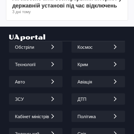
державній установі під час відключень
3 дні тому
Обстріли
Космос
Технології
Крим
Авто
Авіація
ЗСУ
ДТП
Кабінет міністрів
Політика
Зеленський
Світ