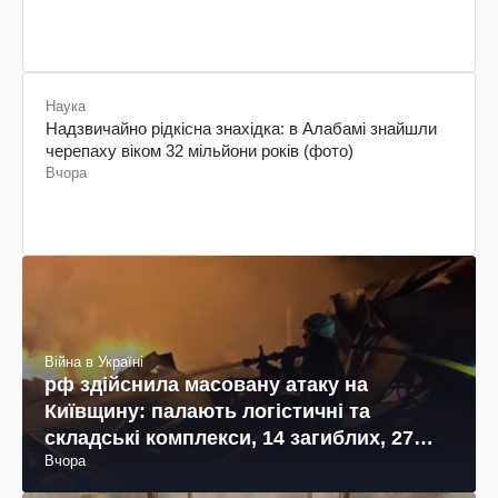
Наука
Надзвичайно рідкісна знахідка: в Алабамі знайшли
черепаху віком 32 мільйони років (фото)
Вчора
Війна в Україні
рф здійснила масовану атаку на
Київщину: палають логістичні та
складські комплекси, 14 загиблих, 27
Вчора
поранених (фото, відео)