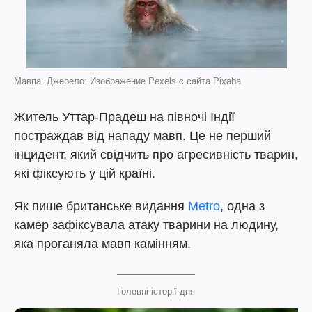
Мавпа. Джерело: Изображение Pexels с сайта Pixaba
Житель Уттар-Прадеш на півночі Індії
постраждав від нападу мавп. Це не перший
інцидент, який свідчить про агресивність тварин,
які фіксують у цій країні.
Як пише британське видання
Metro
, одна з
камер зафіксувала атаку тварини на людину,
яка проганяла мавп камінням.
Головні історії дня