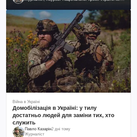
Шевченка
Війна в Україні
Домобілізація в Україні: у тилу
достатньо людей для заміни тих, хто
служить
Павло Казарін
2 дні тому
Журналіст