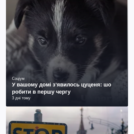
Соціум
У вашому домі зʼявилось цуценя: шо
робити в першу чергу
3 дні тому