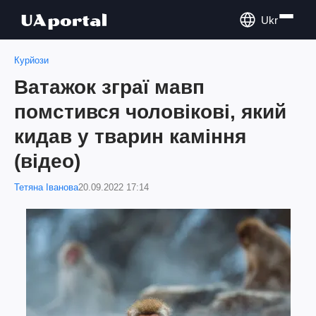
Ukr
Курйози
Ватажок зграї мавп
помстився чоловікові, який
кидав у тварин каміння
(відео)
Тетяна Іванова
20.09.2022 17:14