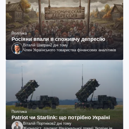
Політика
Росіяни впали в споживчу депресію
Віталій Шапран
2 дні тому
Член Українського товариства фінансових аналітиків
Політика
Patriot чи Starlink: що потрібно Україні
Віталій Портніков
2 дні тому
Журналіст, лауреат Національної премії України ім.