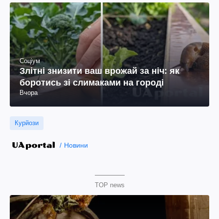
Соціум
Злітні знизити ваш врожай за ніч: як
боротись зі слимаками на городі
Вчора
Курйози
Новини
TOP news