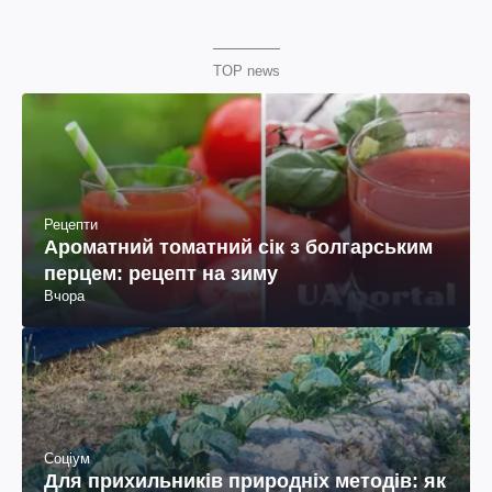
TOP news
Рецепти
Ароматний томатний сік з болгарським
перцем: рецепт на зиму
Вчора
Соціум
Для прихильників природніх методів: як