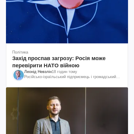
Політика
Захід проспав загрозу: Росія може
перевірити НАТО війною
Леонід Невзлін
18 годин тому
Російсько-ізраїльський підприємець і громадський
діяч, колишній віцепрезидент "ЮКОСа"