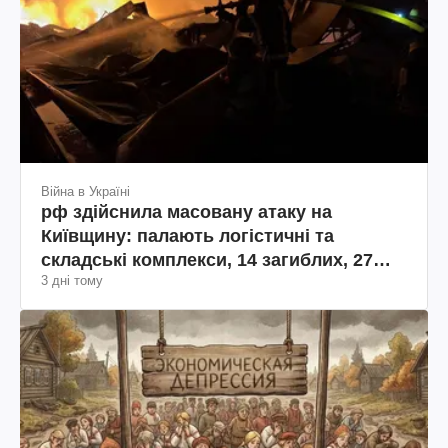
Війна в Україні
рф здійснила масовану атаку на
Київщину: палають логістичні та
складські комплекси, 14 загиблих, 27
3 дні тому
поранених (фото, відео)