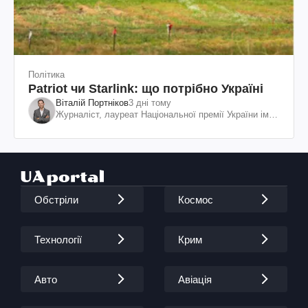
Політика
Patriot чи Starlink: що потрібно Україні
Віталій Портніков
3 дні тому
Журналіст, лауреат Національної премії України ім.
Шевченка
Обстріли
Космос
Технології
Крим
Авто
Авіація