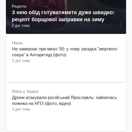
Рецепти
З нею обід готуватимете дуже швидко:
рецепт борщової заправки на зиму
2 дні тому
Наука
Не замерзає при мінус 50: у чому загадка "мертвого
озера" в Антарктиді (фото)
2 дні тому
Війна в Україні
Дрони атакували російський Ярославль: зайнялась
пожежа на НПЗ (фото, відео)
2 дні тому