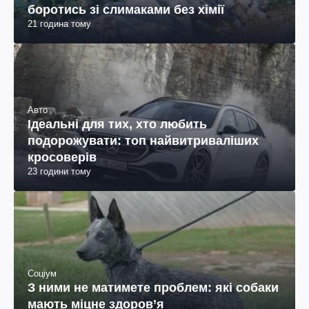
боротись зі слимаками без хімії
21 година тому
Авто
Ідеальні для тих, хто любить
подорожувати: топ найвитриваліших
кросоверів
23 години тому
Соціум
З ними не матимете проблем: які собаки
мають міцне здоров’я