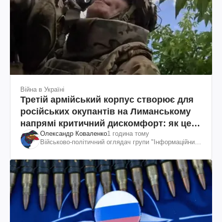
Війна в Україні
Третій армійський корпус створює для
російських окупантів на Лиманському
напрямі критичний дискомфорт: як це
Олександр Коваленко
1 година тому
вдалося
Військово-політичний оглядач групи "Інформаційний
спротив"