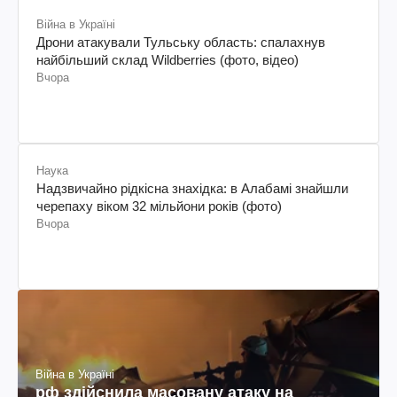
Війна в Україні
Дрони атакували Тульську область: спалахнув
найбільший склад Wildberries (фото, відео)
Вчора
Наука
Надзвичайно рідкісна знахідка: в Алабамі знайшли
черепаху віком 32 мільйони років (фото)
Вчора
Війна в Україні
рф здійснила масовану атаку на