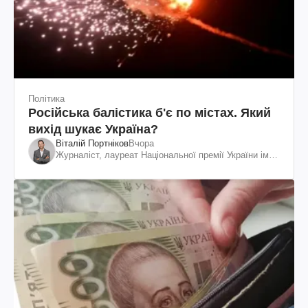
Політика
Російська балістика б'є по містах. Який
вихід шукає Україна?
Віталій Портніков
Вчора
Журналіст, лауреат Національної премії України ім.
Шевченка