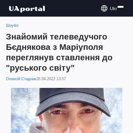
Ukr
Шоубіз
Знайомий телеведучого
Бєднякова з Маріуполя
переглянув ставлення до
"руського світу"
Олексій Стадник
26.04.2022 13:57