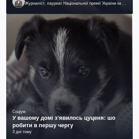
Журналіст, лауреат Національної премії України ім.
Шевченка
Соціум
У вашому домі зʼявилось цуценя: шо
робити в першу чергу
3 дні тому