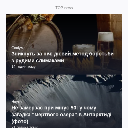
TOP news
Соціум
Зникнуть за ніч: дієвий метод боротьби
з рудими слимаками
14 годин тому
Наука
Не замерзає при мінус 50: у чому
загадка "мертвого озера" в Антарктиді
(фото)
21 година тому