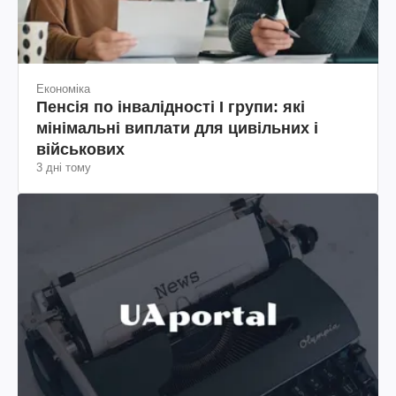
Економіка
Пенсія по інвалідності I групи: які
мінімальні виплати для цивільних і
військових
3 дні тому