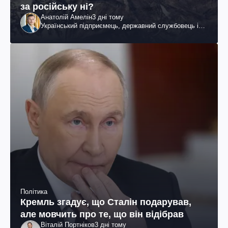
за російську ні?
Анатолій Амелін
3 дні тому
Український підприємець, державний службовець і
громадський діяч
Політика
Кремль згадує, що Сталін подарував,
але мовчить про те, що він відібрав
Віталій Портніков
3 дні тому