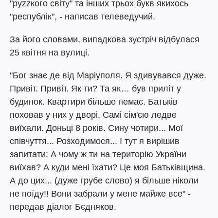
"руzzкого світу" та інших трьох букв якихось
"республік", - написав телеведучий.
За його словами, випадкова зустріч відбулася
25 квітня на вулиці.
"Бог знає де від Маріуполя. Я здивувався дуже.
Привіт. Привіт. Як ти? Та як… був приліт у
будинок. Квартири більше немає. Батьків
поховав у них у дворі. Самі сім'єю ледве
виїхали. Доньці 8 років. Сину чотири... Мої
співчуття... Розходимося... І тут я вирішив
запитати: А чому ж ти на територію України
виїхав? А куди мені їхати? Це моя Батьківщина.
А до цих... (дуже грубе слово) я більше ніколи
не поїду!! Вони забрали у мене майже все" -
передав діалог Бєдняков.