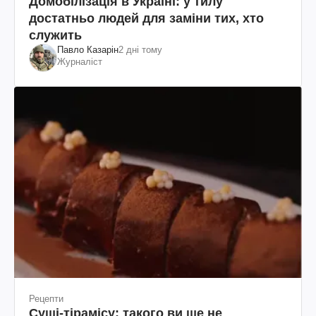
Домобілізація в Україні: у тилу
достатньо людей для заміни тих, хто
служить
Павло Казарін
2 дні тому
Журналіст
Рецепти
Суші-тірамісу: такого ви ще не