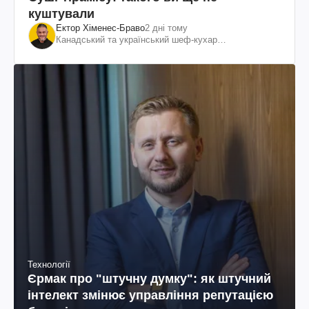
куштували
Ектор Хіменес-Браво
2 дні тому
Канадський та український шеф-кухар
колумбійського походження, бізнесмен, телеведучий
Технології
Єрмак про "штучну думку": як штучний
інтелект змінює управління репутацією