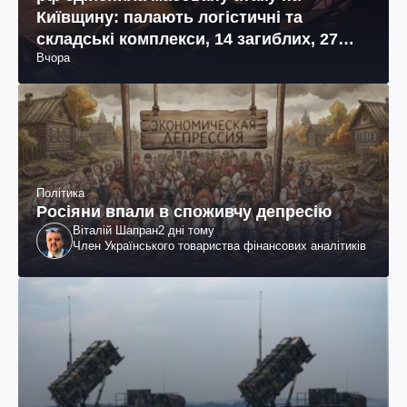
Київщину: палають логістичні та
складські комплекси, 14 загиблих, 27
Вчора
поранених (фото, відео)
Політика
Росіяни впали в споживчу депресію
Віталій Шапран
2 дні тому
Член Українського товариства фінансових аналітиків