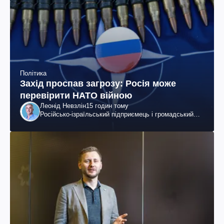
Політика
Захід проспав загрозу: Росія може
перевірити НАТО війною
Леонід Невзлін
15 годин тому
Російсько-ізраїльський підприємець і громадський
діяч, колишній віцепрезидент "ЮКОСа"