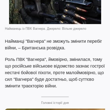
Найманець із ПВК Вагнера. Джерело: Вільне джерело
Найманці "Вагнера" не зможуть змінити перебіг
війни, – Британська розвідка.
Роль ПВК "Вагнера", ймовірно, змінилася, тому
що російське військове відомство зазнає гострої
нестачі бойової піхоти, проте малоймовірно, що
сил "Вагнера" буде достатньо, щоб суттєво
змінити траєкторію війни.
Головні історії дня