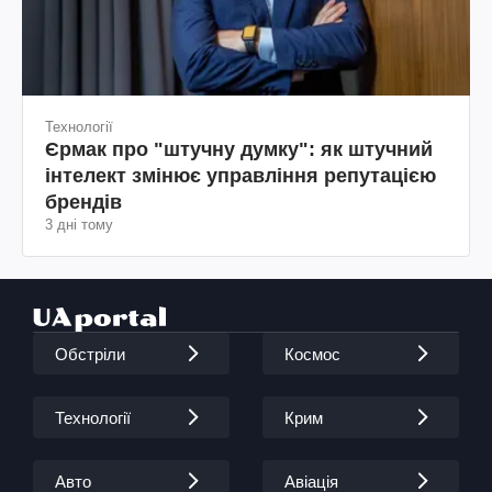
Технології
Єрмак про "штучну думку": як штучний
інтелект змінює управління репутацією
брендів
3 дні тому
Обстріли
Космос
Технології
Крим
Авто
Авіація