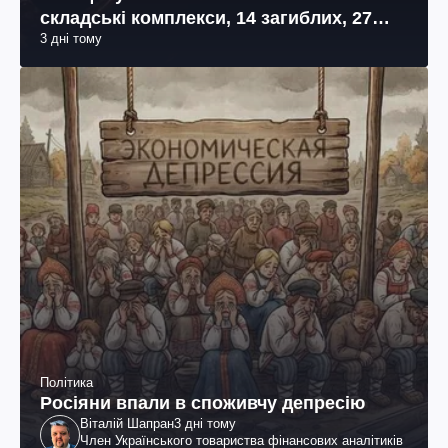
складські комплекси, 14 загиблих, 27
3 дні тому
поранених (фото, відео)
Політика
Росіяни впали в споживчу депресію
Віталій Шапран
3 дні тому
Член Українського товариства фінансових аналітиків