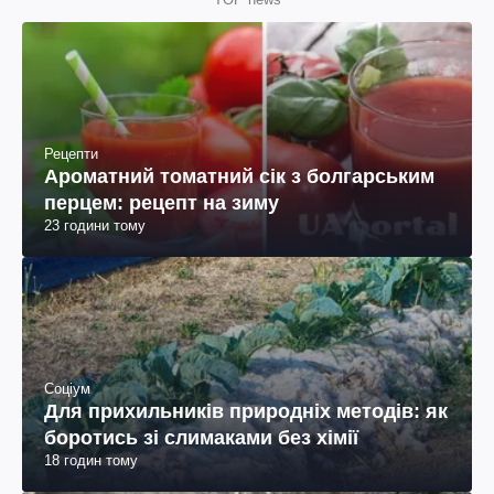
Рецепти
Ароматний томатний сік з болгарським
перцем: рецепт на зиму
23 години тому
Соціум
Для прихильників природніх методів: як
боротись зі слимаками без хімії
18 годин тому