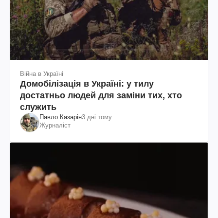
Війна в Україні
Домобілізація в Україні: у тилу
достатньо людей для заміни тих, хто
служить
Павло Казарін
3 дні тому
Журналіст