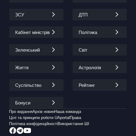
ЗСУ
ДТП
Кабінет міністрів
Політика
Зеленський
Світ
Життя
Астрологія
Суспільство
Рейтинг
Бонуси
Про видання
Архів новин
Наша команда
Цілі та принципи роботи UAportal
Права
Політика конфіденційності
Використання ШІ