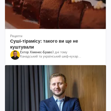
Рецепти
Суші-тірамісу: такого ви ще не
куштували
Ектор Хіменес-Браво
3 дні тому
Канадський та український шеф-кухар
колумбійського походження, бізнесмен, телеведучий