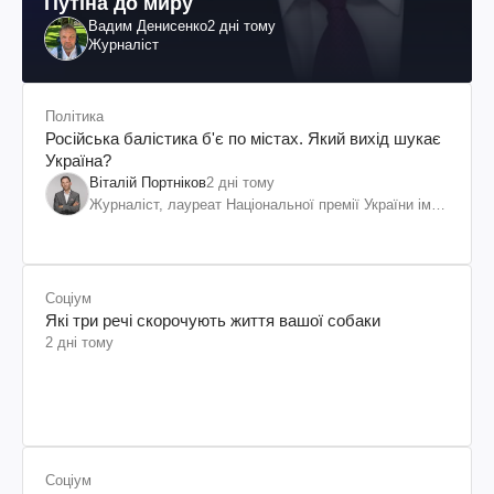
Путіна до миру
Вадим Денисенко
2 дні тому
Журналіст
Політика
Російська балістика б'є по містах. Який вихід шукає
Україна?
Віталій Портніков
2 дні тому
Журналіст, лауреат Національної премії України ім.
Шевченка
Соціум
Які три речі скорочують життя вашої собаки
2 дні тому
Соціум