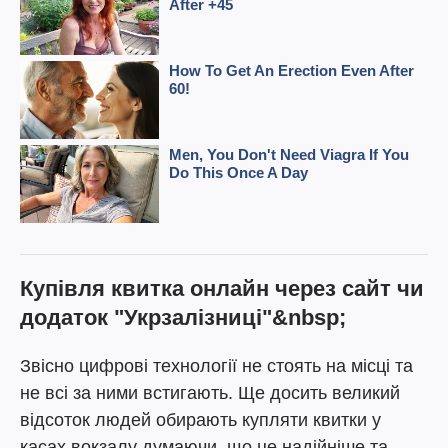
Купівля квитка онлайн через сайт чи
додаток "Укрзалізниці"&nbsp;
Звісно цифрові технології не стоять на місці та
не всі за ними встигають. Ще досить великий
відсоток людей обирають купляти квитки у
касах вокзалу думаючи, що це надійніше та