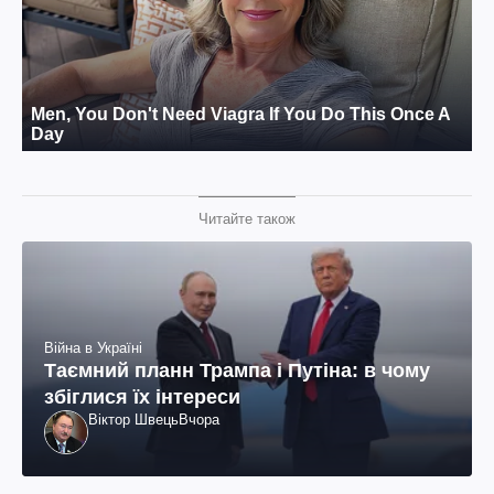
Читайте також
Війна в Україні
Таємний планн Трампа і Путіна: в чому
збіглися їх інтереси
Віктор Швець
Вчора