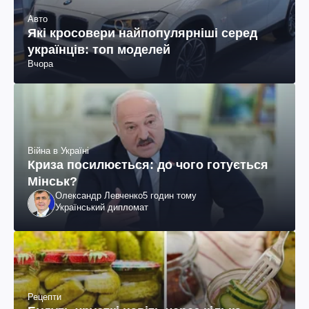
Авто
Які кросовери найпопулярніші серед
українців: топ моделей
Вчора
Війна в Україні
Криза посилюється: до чого готується
Мінськ?
Олександр Левченко
5 годин тому
Український дипломат
Рецепти