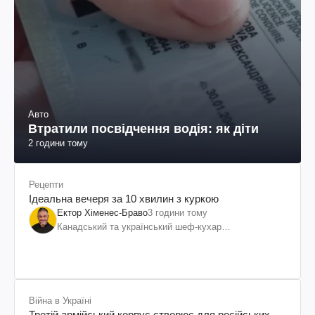
Авто
Втратили посвідчення водія: як діти
2 години тому
Рецепти
Ідеальна вечеря за 10 хвилин з куркою
Ектор Хіменес-Браво
3 години тому
Канадський та український шеф-кухар
колумбійського походження, бізнесмен, телеведучий
Війна в Україні
Третій армійський корпус створює для російських