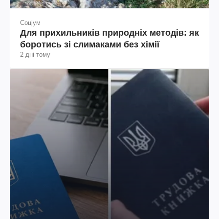
Соціум
Для прихильників природніх методів: як
боротись зі слимаками без хімії
2 дні тому