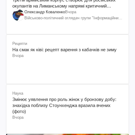
окупантів на Лиманському напрямі критичний
дискомфорт: як це вдалося
Олександр Коваленко
Вчора
Військово-політичний оглядач групи "Інформаційний
спротив"
Рецепти
На смак як ківі: рецепт варення з кабачків не зиму
Вчора
Наука
Змінює уявлення про роль жінок у бронзову добу:
знахідка поблизу Стоунхенджа вразила вчених
(фото)
Вчора