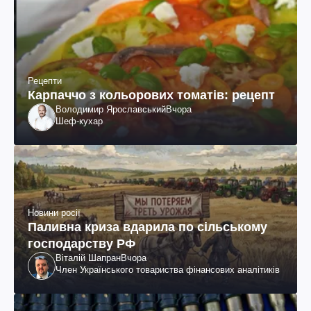
Рецепти
Карпаччо з кольорових томатів: рецепт
Володимир Ярославський
Вчора
Шеф-кухар
Новини росії
Паливна криза вдарила по сільському
господарству РФ
Віталій Шапран
Вчора
Член Українського товариства фінансових аналітиків