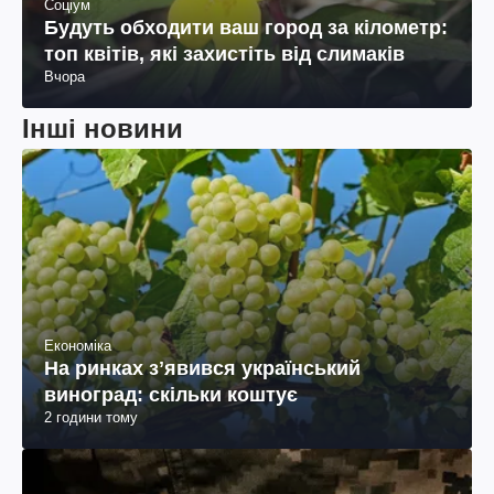
Соціум
Будуть обходити ваш город за кілометр:
топ квітів, які захистіть від слимаків
Вчора
Інші новини
Економіка
На ринках зʼявився український
виноград: скільки коштує
2 години тому