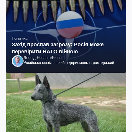
Політика
Захід проспав загрозу: Росія може
перевірити НАТО війною
Леонід Невзлін
Вчора
Російсько-ізраїльський підприємець і громадський
діяч, колишній віцепрезидент "ЮКОСа"