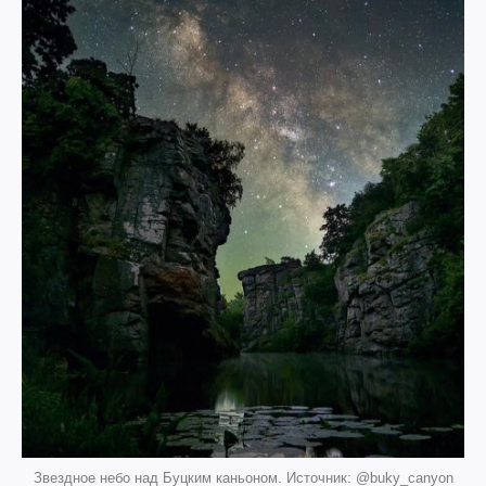
Звездное небо над Буцким каньоном. Источник: @buky_canyon