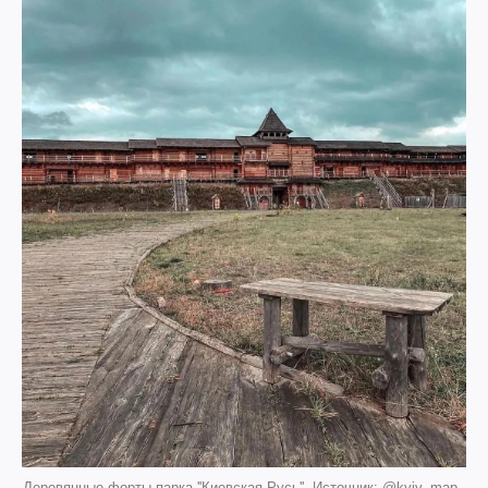
Деревянные форты парка ''Киевская Русь''. Источник: @kyiv_map_