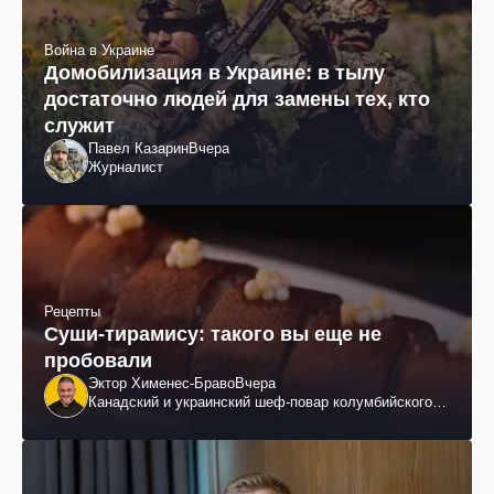
Война в Украине
Домобилизация в Украине: в тылу
достаточно людей для замены тех, кто
служит
Павел Казарин
Вчера
Журналист
Рецепты
Суши-тирамису: такого вы еще не
пробовали
Эктор Хименес-Браво
Вчера
Канадский и украинский шеф-повар колумбийского
происхождения, бизнесмен, телеведущий