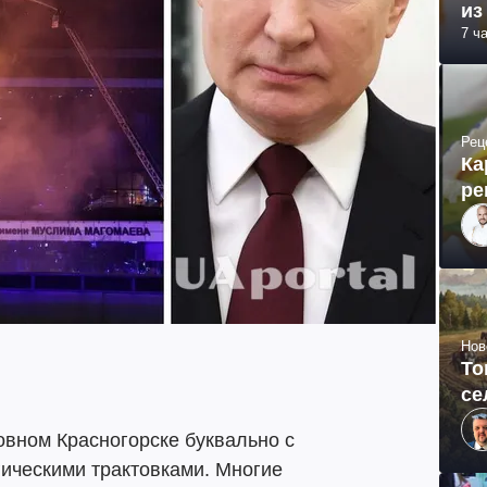
из
7 ч
Рец
Ка
ре
Нов
То
се
овном Красногорске буквально с
ическими трактовками. Многие