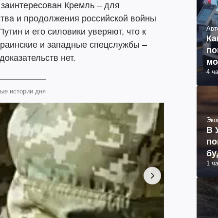
ь заинтересован Кремль – для
тва и продолжения российской войны
Авт
утин и его силовики уверяют, что к
Ка
краинские и западные спецслужбы –
по
доказательств нет.
мо
4 ч
ые истории дня
Эко
В 
по
бу
1 ч