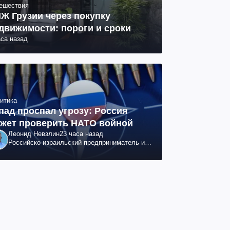
ешествия
Ж Грузии через покупку
движимости: пороги и сроки
аса назад
итика
пад проспал угрозу: Россия
жет проверить НАТО войной
Леонид Невзлин
23 часа назад
Российско-израильский предприниматель и
общественный деятель, бывший вице-
президент "ЮКОСа"