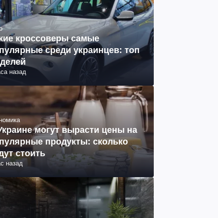
о
кие кроссоверы самые
пулярные среди украинцев: топ
делей
аса назад
номика
Украине могут вырасти цены на
пулярные продукты: сколько
дут стоить
ас назад