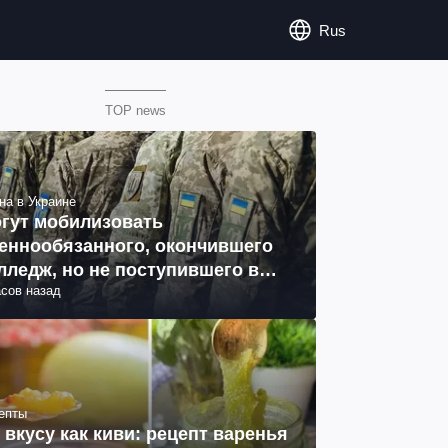
Rus
TOP news
на в Украине
гут мобилизовать
еннообязанного, окончившего
лледж, но не поступившего в
асов назад
з: объяснение юриста
епты
 вкусу как киви: рецепт варенья