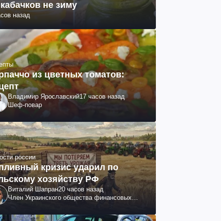
 кабачков не зиму
асов назад
епты
рпаччо из цветных томатов:
цепт
Владимир Ярославский
17 часов назад
Шеф-повар
ости россии
пливный кризис ударил по
льскому хозяйству РФ
Виталий Шапран
20 часов назад
Член Украинского общества финансовых
аналитиков