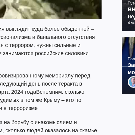
Пут
ВН
не
4 ч
ия выглядит куда более обыденной –
сионализма и банального отсутствия
ся с террором, нужны сильные и
м занимаются российские силовики
Пол
За
мо
провизированному мемориалу перед
следующий день после теракта в
арта 2024 годаВспомним, сколько
удимых в том же Крыму – кто по
и в терроризме
я на борьбу с инакомыслием и
, сколько людей оказалось на скамье