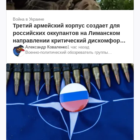
Война в Украине
Третий армейский корпус создает для
российских оккупантов на Лиманском
направлении критический дискомфорт:
Александр Коваленко
1 час назад
как это удалось
Военно-политический обозреватель группы
"Информационное сопротивление"