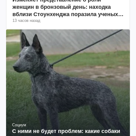
женщин в бронзовый день: находка
вблизи Стоунхенджа поразила ученых
13 часов назад
(фото)
Социум
С ними не будет проблем: какие собаки