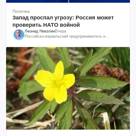
Политика
Запад проспал угрозу: Россия может
проверить НАТО войной
Леонид Невзлин
Вчера
Российско-израильский предприниматель и
общественный деятель, бывший вице-президент
"ЮКОСа"