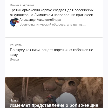
Война в Украине
Третий армейский корпус создает для российских
оккупантов на Лиманском направлении критический
дискомфорт: как это удалось
Александр Коваленко
Вчера
Военно-политический обозреватель группы
"Информационное сопротивление"
Рецепты
По вкусу как киви: рецепт варенья из кабачков не
зиму
Вчера
Наука
Изменяет представление о роли женщин