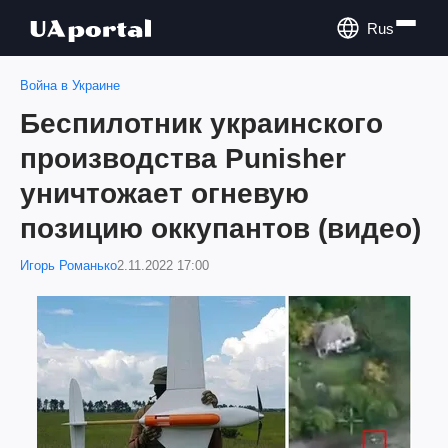
Rus
Война в Украине
Беспилотник украинского
производства Punisher
уничтожает огневую
позицию оккупантов (видео)
Игорь Романько
2.11.2022 17:00