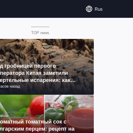
Rus
TOP news
ка
д гробницей первого
ператора Китая заметили
ертельные испарения: как
часов назад
разовались (фото)
епты
оматный томатный сок с
лгарским перцем: рецепт на