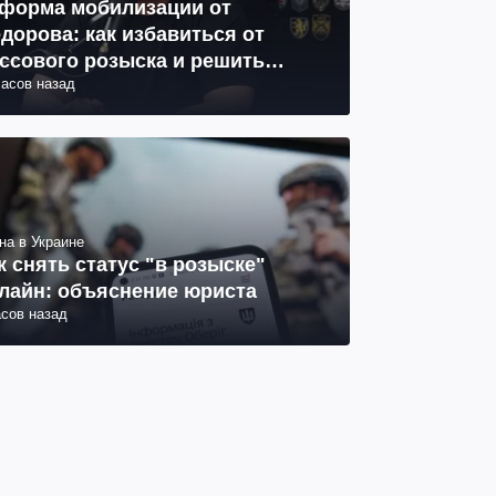
форма мобилизации от
дорова: как избавиться от
ссового розыска и решить
часов назад
облему СОЧ
на в Украине
к снять статус "в розыске"
лайн: объяснение юриста
асов назад