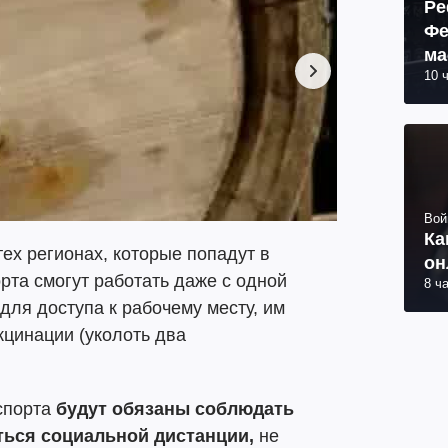
Ре
Фе
ма
10 
пр
Вой
Ка
тех регионах, которые попадут в
он
рта смогут работать даже с одной
8 ч
 для доступа к рабочему месту, им
кцинации (уколоть два
спорта
будут обязаны соблюдать
ься социальной дистанции,
не