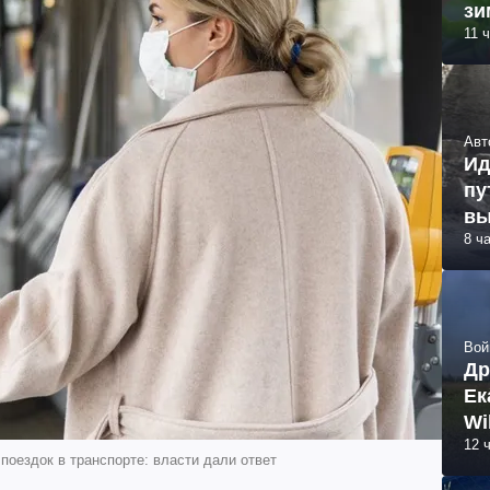
зи
11 
Авт
Ид
пу
вы
8 ч
Вой
Др
Ек
Wi
12 
поездок в транспорте: власти дали ответ