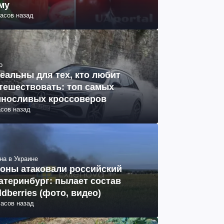
му
часов назад
о
еальны для тех, кто любит
тешествовать: топ самых
носливых кроссоверов
асов назад
на в Украине
оны атаковали российский
атеринбург: пылает состав
ldberries (фото, видео)
часов назад