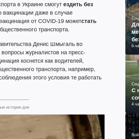
порта в Украине смогут
ездить без
 вакцинации даже в случае
Соц
 вакцинация от COVID-19 может
стать
Дл
общественного транспорта.
ме
бе
равительства Денис Шмыгаль во
6 ч
а вопросы журналистов на пресс-
инация коснется как водителей,
бщественного транспорта, например,
 соблюдения этого условия те работать
Соц
.
С 
со
4 ч
ые истории дня
Вой