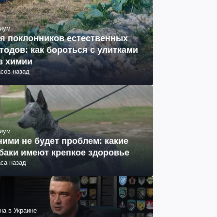
иум
я поклонников естественных
тодов: как бороться с улитками
з химии
асов назад
иум
ними не будет проблем: какие
баки имеют крепкое здоровье
аса назад
на в Украине