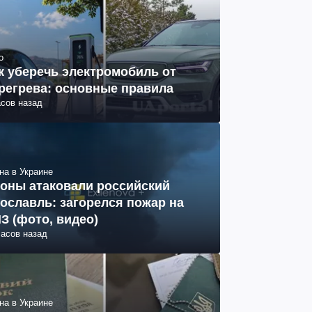
о
к уберечь электромобиль от
регрева: основные правила
асов назад
на в Украине
оны атаковали российский
ославль: загорелся пожар на
З (фото, видео)
часов назад
на в Украине