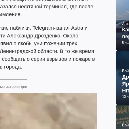
казался нефтяной терминал, где после
ымление.
Авт
кие паблики, Telegram-канал Astra и
Ка
сти Александр Дрозденко. Около
пе
8 ч
аявил о якобы уничтожении трех
Ленинградской области. В то же время
 сообщать о серии взрывов и пожаре в
в города.
Вой
Др
Яр
ые истории дня
НП
13 
Вой