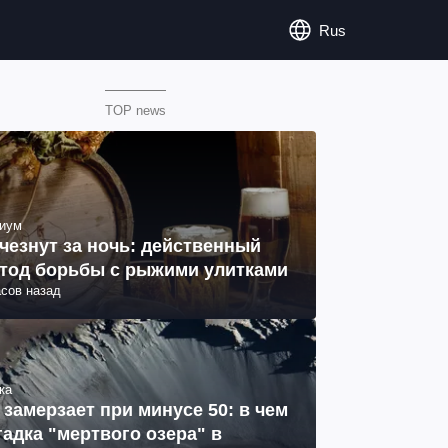
Rus
TOP news
иум
чезнут за ночь: действенный
тод борьбы с рыжими улитками
асов назад
ка
 замерзает при минусе 50: в чем
гадка "мертвого озера" в