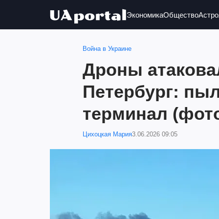
Экономика
Общество
Астро
Война в Украине
Дроны атакова
Петербург: пы
терминал (фото
Цихоцкая Мария
3.06.2026 09:05