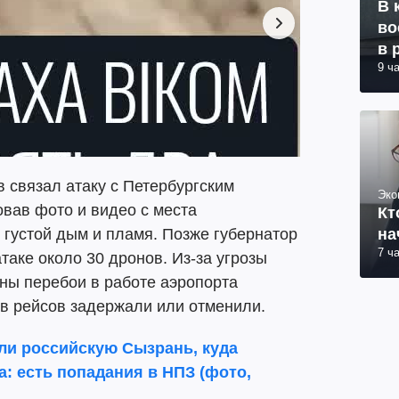
В 
во
в 
9 ч
в связал атаку с Петербургским
Эко
вав фото и видео с места
Кт
на
 густой дым и пламя. Позже губернатор
7 ч
таке около 30 дронов. Из-за угрозы
ны перебои в работе аэропорта
ов рейсов задержали или отменили.
ли российскую Сызрань, куда
: есть попадания в НПЗ (фото,