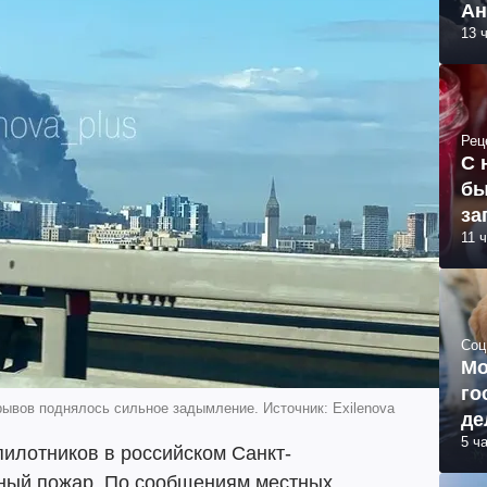
Ан
13 
Рец
С 
бы
за
11 
Соц
Мо
го
рывов поднялось сильное задымление. Источник: Exilenova
де
5 ч
илотников в российском Санкт-
ный пожар. По сообщениям местных