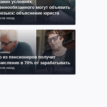
каких условиях
еннообязанного могут объявить
розыск: объяснение юриста
асов назад
номика
о из пенсионеров получит
числение в 70% от зарабатывать
асов назад