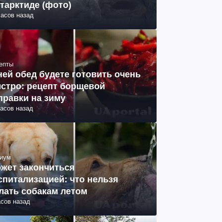
тарктиде (фото)
часов назад
епты
ней обед будете готовить очень
стро: рецепт борщевой
правки на зиму
часов назад
иум
жет закончиться
спитализацией: что нельзя
лать собакам летом
асов назад