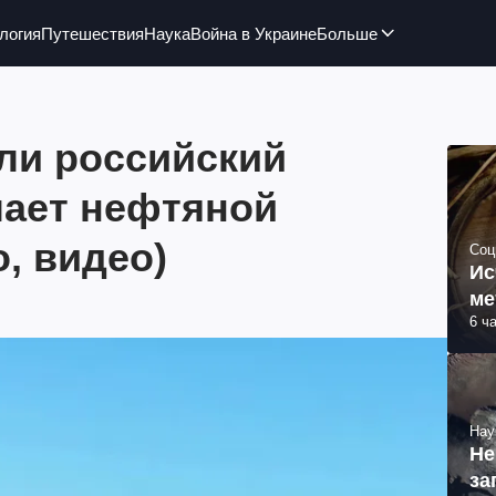
логия
Путешествия
Наука
Война в Украине
Больше
ли российский
лает нефтяной
, видео)
Соц
Ис
ме
6 ч
Нау
Не
за