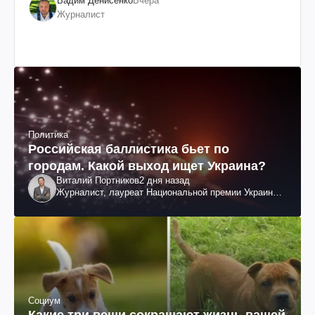
Вадим Денисенко
Вчера
Журналист
Политика
Российская баллистика бьет по
городам. Какой выход ищет Украина?
Виталий Портников
2 дня назад
Журналист, лауреат Национальной премии Украины
им. Шевченко
Социум
Какие три вещи сокращают жизнь вашей