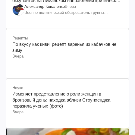
оккупантов на Лиманском направлении критический
дискомфорт: как это удалось
Александр Коваленко
Вчера
Военно-политический обозреватель группы
"Информационное сопротивление"
Рецепты
По вкусу как киви: рецепт варенья из кабачков не
зиму
Вчера
Наука
Изменяет представление о роли женщин в
бронзовый день: находка вблизи Стоунхенджа
поразила ученых (фото)
Вчера