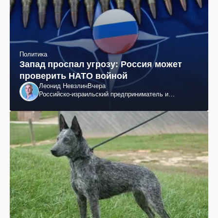
Политика
Запад проспал угрозу: Россия может
проверить НАТО войной
Леонид Невзлин
Вчера
Российско-израильский предприниматель и
общественный деятель, бывший вице-президент
"ЮКОСа"