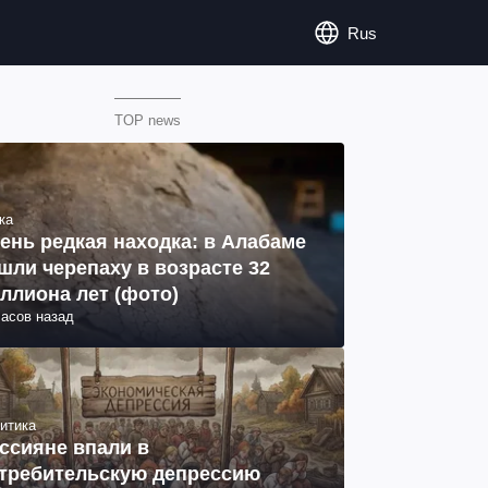
Rus
TOP news
ка
ень редкая находка: в Алабаме
шли черепаху в возрасте 32
ллиона лет (фото)
часов назад
итика
ссияне впали в
требительскую депрессию