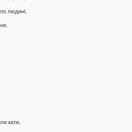
 по людині,
ине.
ли кати,