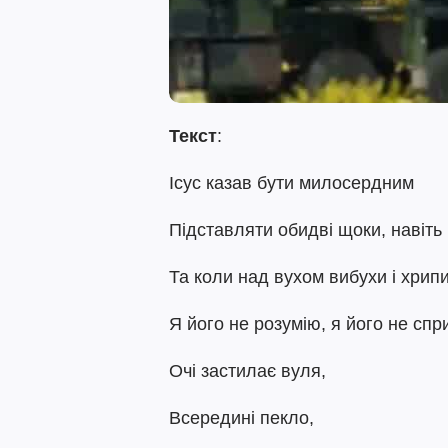
Текст
:
Ісус казав бути милосердним
Підставляти обидві щоки, навіть
Та коли над вухом вибухи і хрип
Я його не розумію, я його не сп
Очі застилає вуля,
Всередині пекло,