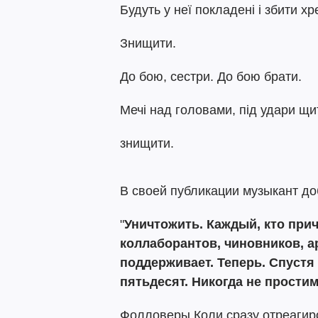
Будуть у неї покладені і збити хр
Знищити.
До бою, сестри. До бою брати.
Мечі над головами, під удари щи
знищити.
В своей публикации музыкант до
"
Уничтожить. Каждый, кто прич
коллаборантов, чиновников, ар
поддерживает. Теперь. Спустя 
пятьдесят. Никогда не простим
Фолловеры Коли сразу отреагиро