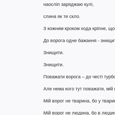
наосліп заряджаю кулі,
слина як те скло.
З кожним кроком хода кріпне, що
До ворога одне бажання - знищи
Знищити.
Знищити.
Поважати ворога – до честі турб
Але нема кого тут поважати, мій 
Мій ворог не тварина, бо у твари
Мій ворог не людина, бо в люди