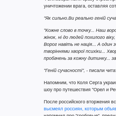
уничтожении врага, оставляя со
"Як сильно.Ви реально геній суч
"Кожне слово в точку... Наш воро
жінок, ні до людей похилого віку
Ворог навіть не нація... А один
творіннями хворої психіки... Хво
пробачень за кожну дитинку... з
"Геній сучасності", -
писали чита
Напомним, что Коля Серга украи
шоу про путешествия "Орел и Ре
После российского вторжения вс
высмеял россиян, которым объ
напомнил про "гробовые", предн