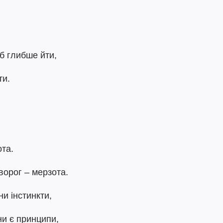
б глибше йти,
ти.
ота.
ворог – мерзота.
ни інстинкти,
ни є принципи,