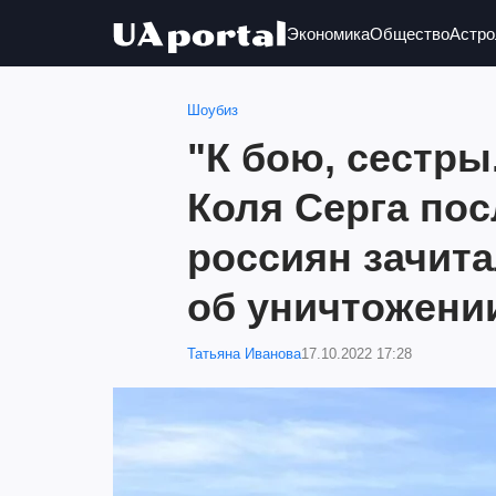
Экономика
Общество
Астро
Шоубиз
"К бою, сестры.
Коля Серга пос
россиян зачит
об уничтожении
Татьяна Иванова
17.10.2022 17:28