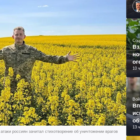
Соц
Вз
но
ог
10 
Вой
Вп
ис
об
13 
ой атаки россиян зачитал стихотворение об уничтожении врагов