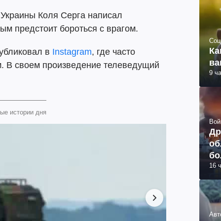
 Украины Коля Серга написал
рым предстоит бороться с врагом.
Соц
Ка
публиковал в
Instagram
, где часто
ва
м. В своем произведение телеведущий
9 ч
ые истории дня
Вой
Др
об
бо
16 
ви
Авт