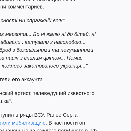
тни комментариев.
асності.Ви спраажній воїн"
г мерзота... Бо ні жалю ні до дітей, ні
, вбивали.. катували з насолодою...
 зброд з божевільними та негуманними
ра нація з гнилим цвітом... Немає
а кожного закатованого українця..."
тели его аккаунта.
нский артист, телеведущий известного
шка".
тупил в ряды ВСУ. Ранее Серга
явили мобилизацию
. В частности он
азначенные за каждого погибшего в рф.