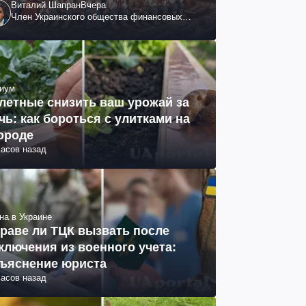
Виталий Шапран
Вчера
Член Украинского общества финансовых
аналитиков
иум
летные снизить ваш урожай за
чь: как бороться с улитками на
ороде
часов назад
на в Украине
раве ли ТЦК вызвать после
ключения из военного учета:
ъяснение юриста
часов назад