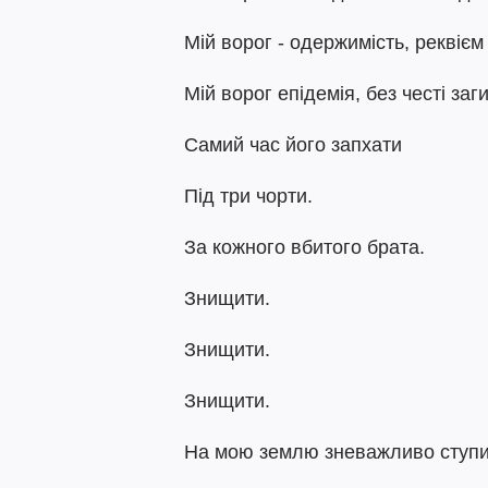
Мій ворог - одержимість, реквієм
Мій ворог епідемія, без честі заг
Самий час його запхати
Під три чорти.
За кожного вбитого брата.
Знищити.
Знищити.
Знищити.
На мою землю зневажливо ступи