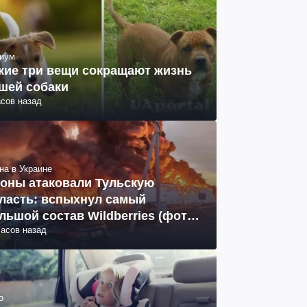
иум
кие три вещи сокращают жизнь
шей собаки
асов назад
на в Украине
оны атаковали Тульскую
ласть: вспыхнул самый
льшой состав Wildberries (фото,
часов назад
део)
о