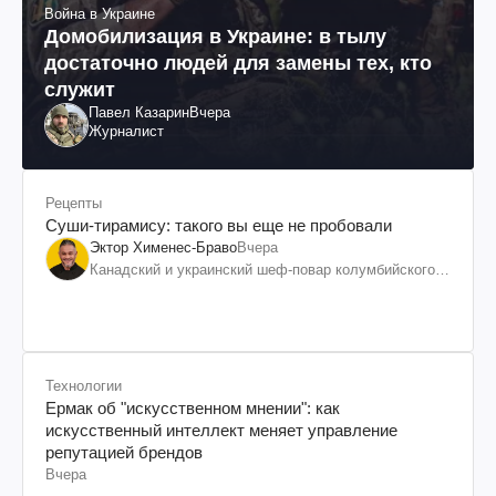
Война в Украине
Домобилизация в Украине: в тылу
достаточно людей для замены тех, кто
служит
Павел Казарин
Вчера
Журналист
Рецепты
Суши-тирамису: такого вы еще не пробовали
Эктор Хименес-Браво
Вчера
Канадский и украинский шеф-повар колумбийского
происхождения, бизнесмен, телеведущий
Технологии
Ермак об "искусственном мнении": как
искусственный интеллект меняет управление
репутацией брендов
Вчера