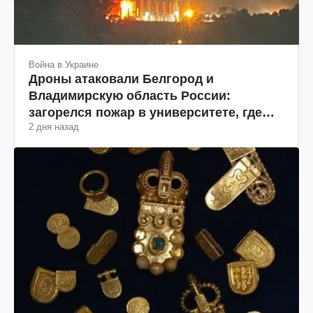
Война в Украине
Дроны атаковали Белгород и
Владимирскую область России:
загорелся пожар в университете, где
2 дня назад
разрабатывали дроны и состав
Wildberries (фото, видео)