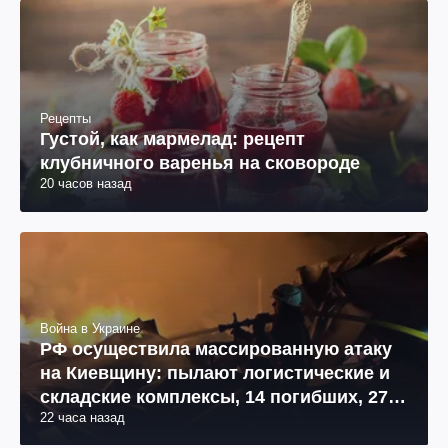
Рецепты
Густой, как мармелад: рецепт
клубничного варенья на сковороде
20 часов назад
Война в Украине
РФ осуществила массированную атаку
на Киевщину: пылают логистические и
складские комплексы, 14 погибших, 27
22 часа назад
раненых (фото, видео)