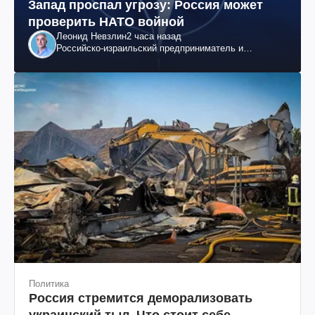
Запад проспал угрозу: Россия может
проверить НАТО войной
Леонид Невзлин
2 часа назад
Российско-израильский предприниматель и
общественный деятель, бывший вице-президент
"ЮКОСа"
Политика
Россия стремится деморализовать
украинский тыл. Что стоит себе