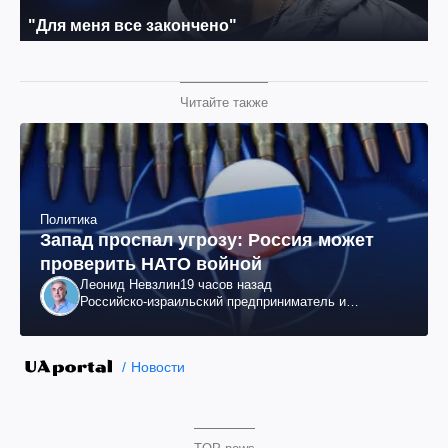
Читайте также
Политика
Запад проспал угрозу: Россия может
проверить НАТО войной
Леонид Невзлин
19 часов назад
Российско-израильский предприниматель и
общественный деятель, бывший вице-президент
"ЮКОСа"
Новости