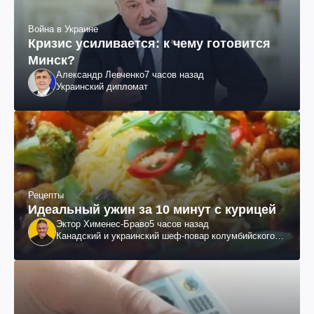
Война в Украине
Кризис усиливается: к чему готовится
Минск?
Александр Левченко
7 часов назад
Украинский дипломат
Рецепты
Идеальный ужин за 10 минут с курицей
Эктор Хименес-Браво
5 часов назад
Канадский и украинский шеф-повар колумбийского
происхождения, бизнесмен, телеведущий