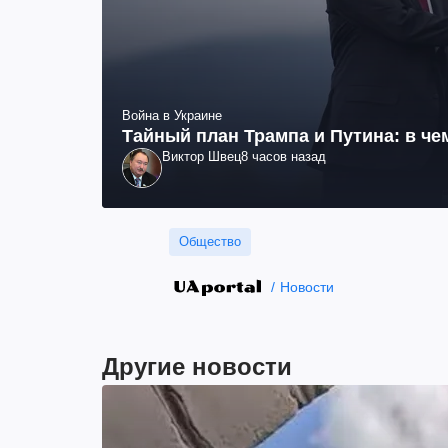
Война в Украине
Тайный план Трампа и Путина: в че
Виктор Швец
8 часов назад
Общество
Новости
Другие новости