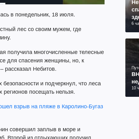
Не
сп
ась в понедельник, 18 июля.
зд
6 ч
стный лес со своим мужем, где
ину.
шая получила многочисленные телесные
се для спасения женщины, но, к
Пут
 – рассказал Небитов.
ВН
не
 безопасности и подчеркнул, что леса
10 
х регионов посещать нельзя.
ошел взрыв на пляже в Каролино-Бугаз
жчин совершил заплыв в море и
иб. Второй из отдыхающих получил