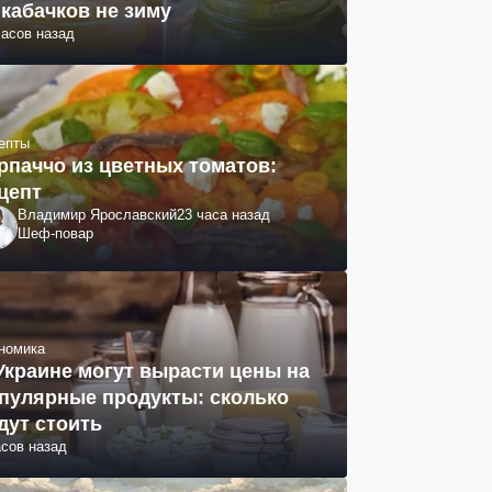
 кабачков не зиму
часов назад
епты
рпаччо из цветных томатов:
цепт
Владимир Ярославский
23 часа назад
Шеф-повар
номика
Украине могут вырасти цены на
пулярные продукты: сколько
дут стоить
асов назад