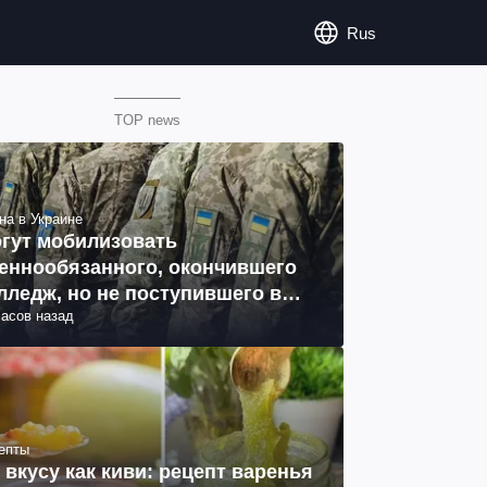
Rus
TOP news
на в Украине
гут мобилизовать
еннообязанного, окончившего
лледж, но не поступившего в
часов назад
з: объяснение юриста
епты
 вкусу как киви: рецепт варенья