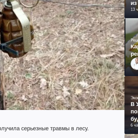
из
13 
Рец
Ка
ре
Эко
В 
по
бу
6 ч
лучила серьезные травмы в лесу.