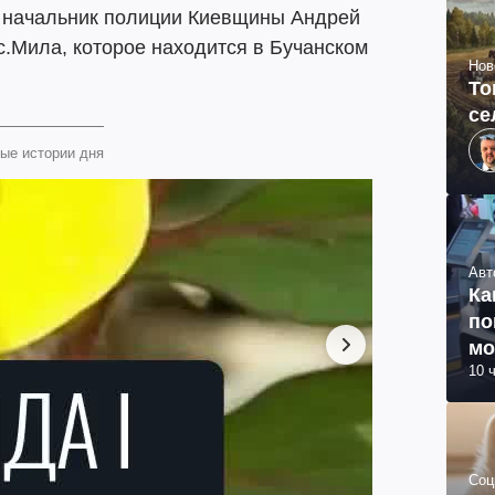
 начальник полиции Киевщины Андрей
с.Мила, которое находится в Бучанском
Нов
То
се
ые истории дня
Авт
Ка
по
мо
10 
Соц