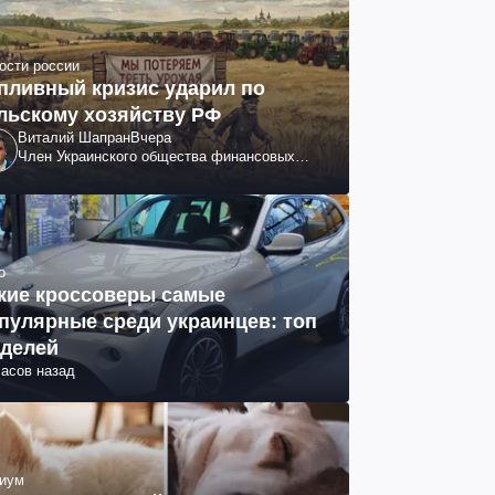
ости россии
пливный кризис ударил по
льскому хозяйству РФ
Виталий Шапран
Вчера
Член Украинского общества финансовых
аналитиков
о
кие кроссоверы самые
пулярные среди украинцев: топ
делей
часов назад
иум