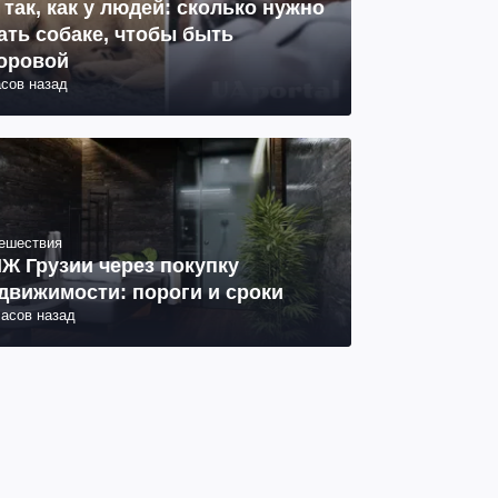
 так, как у людей: сколько нужно
ать собаке, чтобы быть
оровой
асов назад
ешествия
Ж Грузии через покупку
движимости: пороги и сроки
часов назад