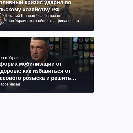
пливный кризис ударил по
льскому хозяйству РФ
Виталий Шапран
7 часов назад
Член Украинского общества финансовых
аналитиков
на в Украине
форма мобилизации от
дорова: как избавиться от
ссового розыска и решить
часов назад
облему СОЧ