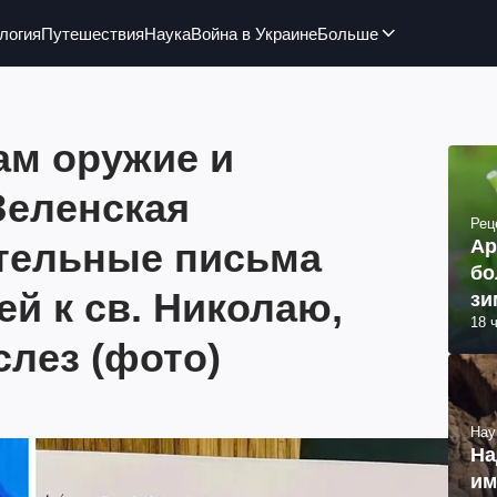
логия
Путешествия
Наука
Война в Украине
Больше
ам оружие и
Зеленская
Рец
ательные письма
Ар
бо
ей к св. Николаю,
зи
18 
лез (фото)
Нау
На
им