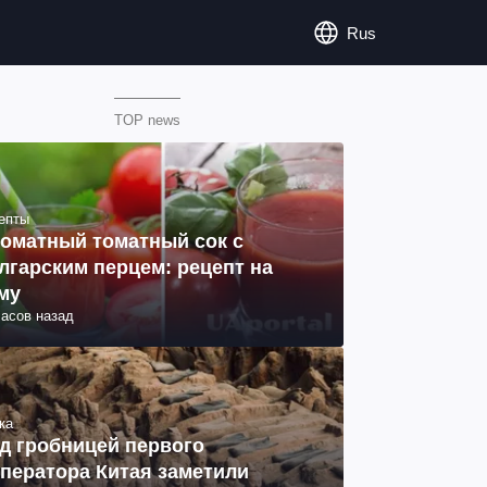
Rus
TOP news
епты
оматный томатный сок с
лгарским перцем: рецепт на
му
часов назад
ка
д гробницей первого
ператора Китая заметили