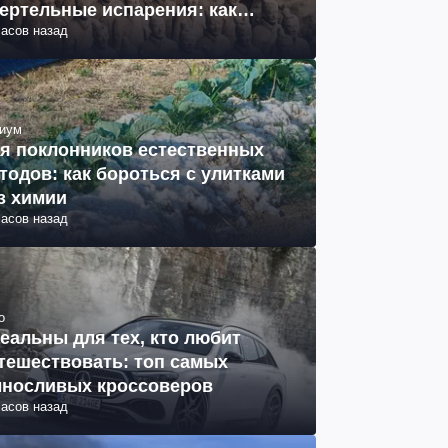
ертельные испарения: как
часов назад
разовались (фото)
иум
я поклонников естественных
тодов: как бороться с улитками
з химии
часов назад
о
еальны для тех, кто любит
тешествовать: топ самых
носливых кроссоверов
часов назад