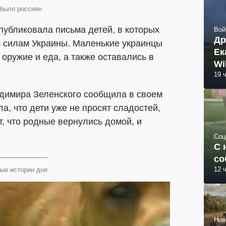
 было россиян
убликовала письма детей, в которых
Вой
Др
 силам Украины. Маленькие украинцы
Ек
 оружие и еда, а также оставались в
Wi
19 
адимира Зеленского сообщила в своем
а, что дети уже не просят сладостей,
т, что родные вернулись домой, и
Соц
С 
со
12 
ые истории дня
Нов