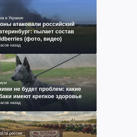
на в Украине
оны атаковали российский
атеринбург: пылает состав
ldberries (фото, видео)
часов назад
иум
ними не будет проблем: какие
баки имеют крепкое здоровье
часов назад
ости россии