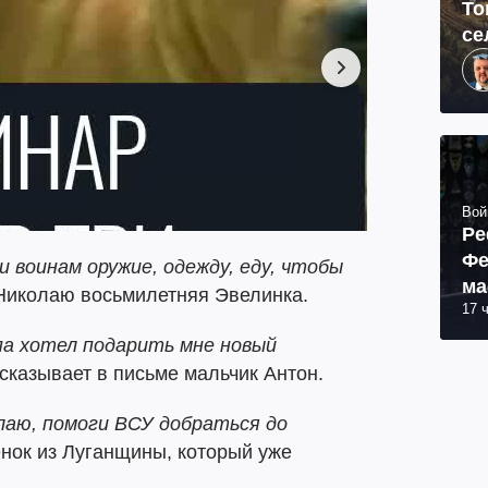
То
се
Вой
Ре
Фе
 воинам оружие, одежду, еду, чтобы
ма
Николаю восьмилетняя Эвелинка.
17 
пр
па хотел подарить мне новый
сказывает в письме мальчик Антон.
лаю, помоги ВСУ добраться до
нок из Луганщины, который уже