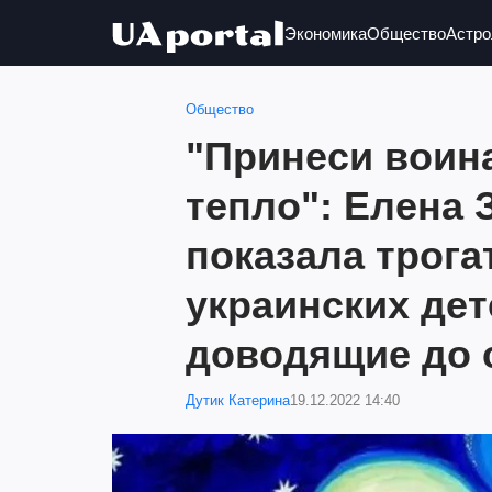
Экономика
Общество
Астро
Общество
"Принеси воин
тепло": Елена 
показала трог
украинских дет
доводящие до с
Дутик Катерина
19.12.2022 14:40