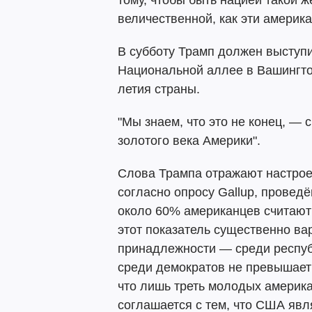
тому, чтобы быть нацией такой ж
величественной, как эти америка
В субботу Трамп должен выступи
Национальной аллее в Вашингто
летия страны.
"Мы знаем, что это не конец, — 
золотого века Америки".
Слова Трампа отражают настрое
согласно опросу Gallup, провед
около 60% американцев считают
этот показатель существенно ва
принадлежности — среди республ
среди демократов не превышает
что лишь треть молодых американ
соглашается с тем, что США явл