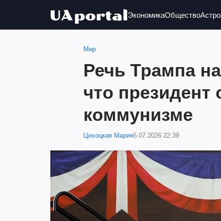
Экономика
Общество
Астро
Мир
Речь Трампа н
что президент 
коммунизме
Цихоцкая Мария
5.07.2026 22:39