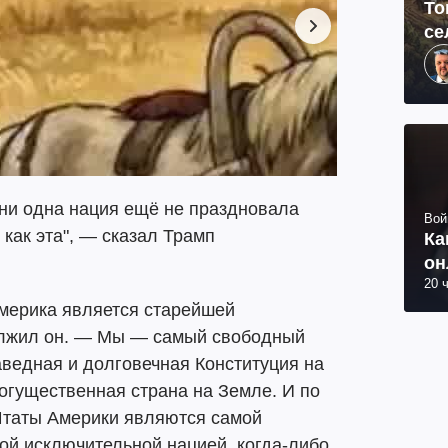
То
се
 ни одна нация ещё не праздновала
Вой
как эта", — сказал Трамп
Ка
он
20 
Америка является старейшей
олжил он. — Мы — самый свободный
аведная и долговечная Конституция на
огущественная страна на Земле. И по
таты Америки являются самой
ой исключительной нацией, когда-либо