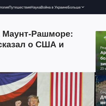
логия
Путешествия
Наука
Война в Украине
Больше
а Маунт-Рашморе:
сказал о США и
Рец
Ар
бо
зи
23 
Соц
Дл
ме