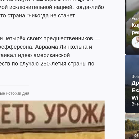
ой исключительной нацией, когда-либо
о страна "никогда не станет
Рец
Ка
ре
и четырёх своих предшественников —
жефферсона, Авраама Линкольна и
таивал идею американской
ств по случаю 250-летия страны по
Вой
Др
Ек
ые истории дня
Wi
Вче
Нов