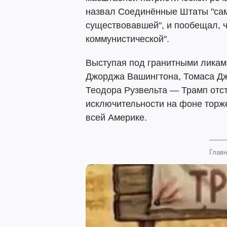
назвал Соединённые Штаты "сам
существовавшей", и пообещал, чт
коммунистической".
Выступая под гранитными ликам
Джорджа Вашингтона, Томаса Д
Теодора Рузвельта — Трамп отс
исключительности на фоне торже
всей Америке.
Главн