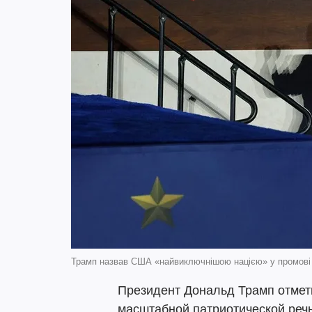
Трамп назвав США «найвиключнішою нацією» у промові
Президент Дональд Трамп отмет
масштабной патриотической реч