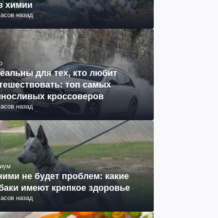
з химии
часов назад
о
еальны для тех, кто любит
тешествовать: топ самых
носливых кроссоверов
часов назад
иум
ними не будет проблем: какие
баки имеют крепкое здоровье
часов назад