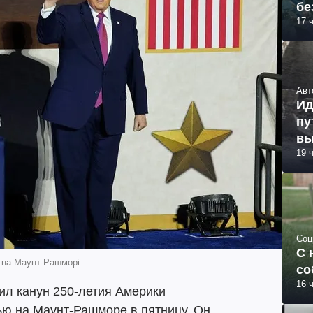
бе
17 
Авт
Ид
пу
вы
19 
Соц
С 
 на Маунт-Рашморі
со
16 
ил канун 250-летия Америки
ью на Маунт-Рашморе в пятницу. Он