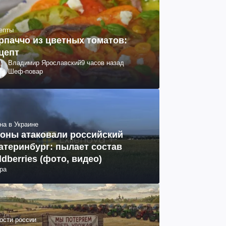
епты
рпаччо из цветных томатов:
цепт
Владимир Ярославский
9 часов назад
Шеф-повар
на в Украине
оны атаковали российский
атеринбург: пылает состав
ldberries (фото, видео)
ра
ости россии