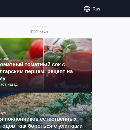
Rus
TOP news
епты
оматный томатный сок с
лгарским перцем: рецепт на
му
часа назад
иум
я поклонников естественных
тодов: как бороться с улитками