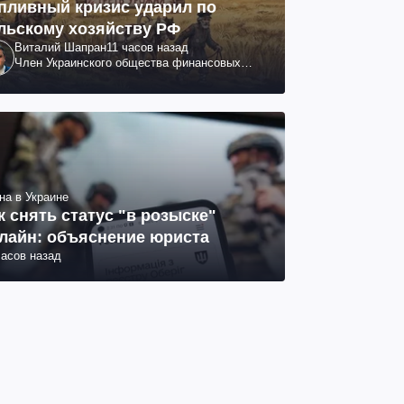
пливный кризис ударил по
льскому хозяйству РФ
Виталий Шапран
11 часов назад
Член Украинского общества финансовых
аналитиков
на в Украине
к снять статус "в розыске"
лайн: объяснение юриста
часов назад