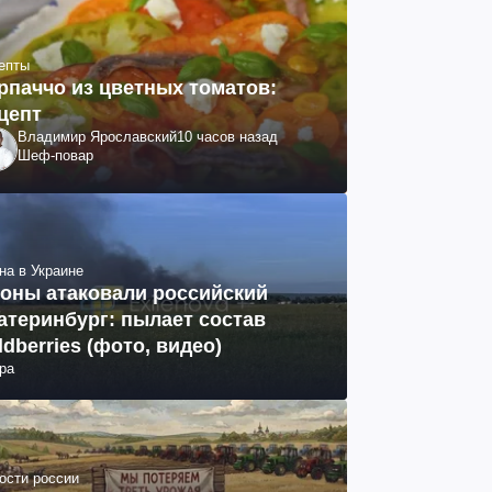
епты
рпаччо из цветных томатов:
цепт
Владимир Ярославский
10 часов назад
Шеф-повар
на в Украине
оны атаковали российский
атеринбург: пылает состав
ldberries (фото, видео)
ра
ости россии