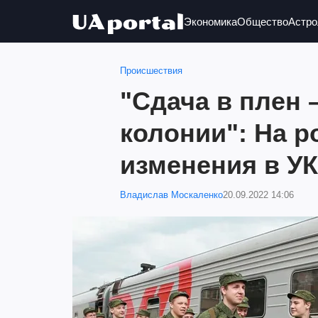
Экономика
Общество
Астро
Происшествия
"Сдача в плен –
колонии": На р
изменения в У
Владислав Москаленко
20.09.2022 14:06