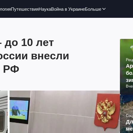
логия
Путешествия
Наука
Война в Украине
Больше
 до 10 лет
оссии внесли
Рец
К РФ
Ар
бо
зи
Вче
Соц
Дл
ме