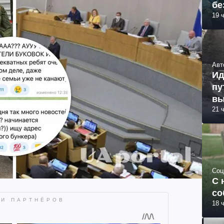
бе
19 
Авт
Ид
пу
вы
21 
Соц
С 
со
18 