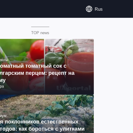
Rus
TOP news
епты
оматный томатный сок с
лгарским перцем: рецепт на
му
ра
иум
я поклонников естественных
тодов: как бороться с улитками