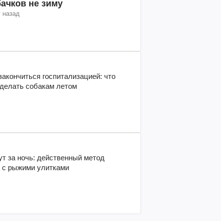
бачков не зиму
т назад
акончиться госпитализацией: что
 делать собакам летом
т за ночь: действенный метод
 с рыжими улитками