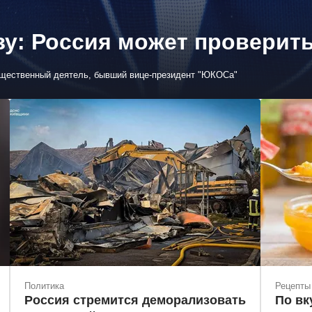
зу: Россия может проверит
бщественный деятель, бывший вице-президент "ЮКОСа"
Политика
Рецепты
Россия стремится деморализовать
По вк