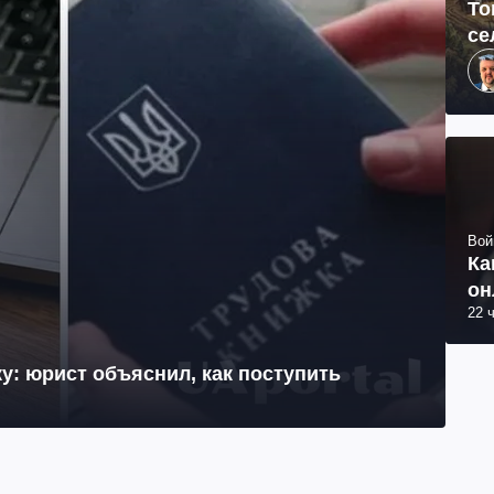
То
се
Вой
Ка
он
22 
у: юрист объяснил, как поступить