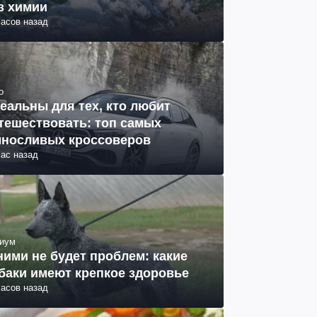
з химии
часов назад
о
еальны для тех, кто любит
тешествовать: топ самых
носливых кроссоверов
час назад
иум
ними не будет проблем: какие
баки имеют крепкое здоровье
часов назад