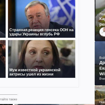
Рец
Ка
ре
Вой
Др
Ек
Wi
Вче
тайте также
Нов