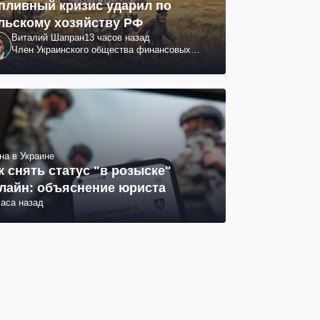
пливный кризис ударил по
льскому хозяйству РФ
Виталий Шапран
13 часов назад
Член Украинского общества финансовых
аналитиков
на в Украине
к снять статус "в розыске"
лайн: объяснение юриста
часа назад