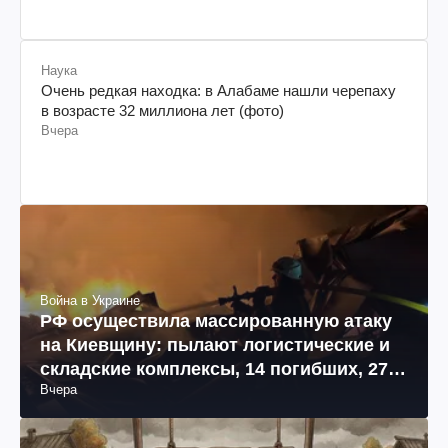
Наука
Очень редкая находка: в Алабаме нашли черепаху
в возрасте 32 миллиона лет (фото)
Вчера
Война в Украине
РФ осуществила массированную атаку
на Киевщину: пылают логистические и
складские комплексы, 14 погибших, 27
Вчера
раненых (фото, видео)