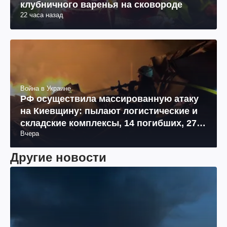
клубничного варенья на сковороде
22 часа назад
Война в Украине
РФ осуществила массированную атаку
на Киевщину: пылают логистические и
складские комплексы, 14 погибших, 27
Вчера
раненых (фото, видео)
Другие новости