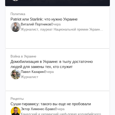
Политика
Patriot или Starlink: что нужно Украине
Виталий Портников
Вчера
Журналист, лауреат Национальной премии Украины
им. Шевченко
Война в Украине
Домобилизация в Украине: в тылу достаточно
людей для замены тех, кто служит
Павел Казарин
Вчера
Журналист
Рецепты
Суши-тирамису: такого вы еще не пробовали
Эктор Хименес-Браво
Вчера
Канадский и украинский шеф-повар колумбийского