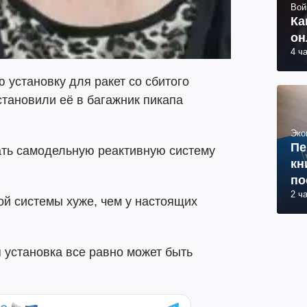
Вой
Ка
он
4 ч
 установку для ракет со сбитого
становили её в багажник пикапа
Эко
Пе
ать самодельную реактивную систему
кн
по
2 ч
ой системы хуже, чем у настоящих
 установка все равно может быть