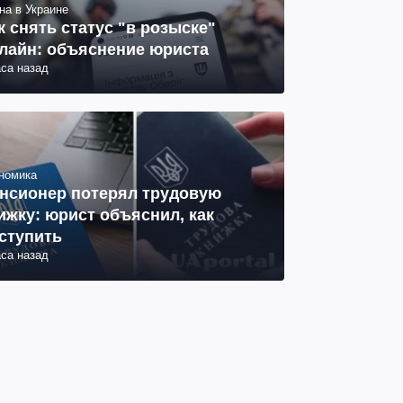
на в Украине
к снять статус "в розыске"
лайн: объяснение юриста
аса назад
номика
нсионер потерял трудовую
ижку: юрист объяснил, как
ступить
аса назад