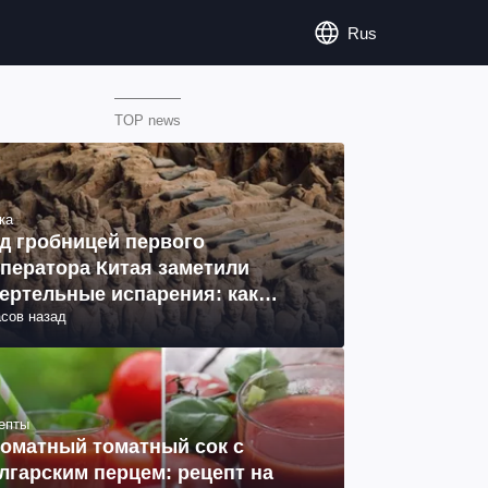
Rus
TOP news
ка
д гробницей первого
ператора Китая заметили
ертельные испарения: как
асов назад
разовались (фото)
епты
оматный томатный сок с
лгарским перцем: рецепт на