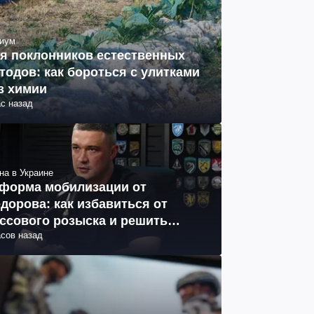
иум
я поклонников естественных
тодов: как бороться с улитками
з химии
ас назад
на в Украине
форма мобилизации от
дорова: как избавиться от
ссового розыска и решить
асов назад
облему СОЧ