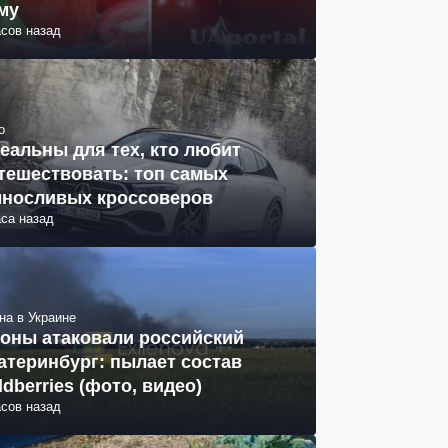
му
асов назад
о
еальны для тех, кто любит
тешествовать: топ самых
носливых кроссоверов
аса назад
на в Украине
оны атаковали российский
атеринбург: пылает состав
ldberries (фото, видео)
асов назад