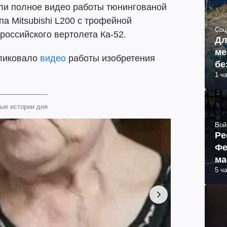
ли полное видео работы тюнингованой
а Mitsubishi L200 с трофейной
Соц
 российского вертолета Ка-52.
Дл
ме
ликовало
видео
работы изобретения
бе
1 ч
ые истории дня
Вой
Ре
Фе
ма
5 ч
пр