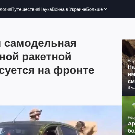
логия
Путешествия
Наука
Война в Украине
Больше
 самодельная
ной ракетной
Нау
суется на фронте
На
им
см
8 ч
об
Рец
Ар
бо