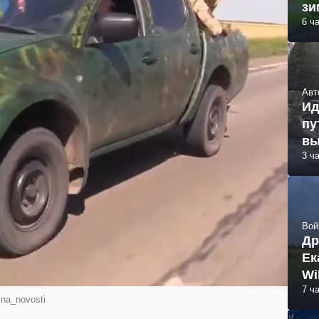
зи
6 ч
Авт
Ид
пу
вы
3 ч
Вой
Др
Ек
Wi
7 ч
na_novosti