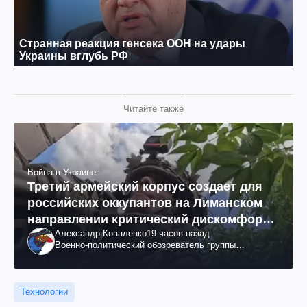
Читайте также
Война в Украине
Третий армейский корпус создает для
российских оккупантов на Лиманском
направлении критический дискомфорт:
Александр Коваленко
19 часов назад
как это удалось
Военно-политический обозреватель группы
"Информационное сопротивление"
Технологии