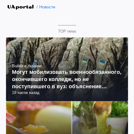
Новости
TOP news
Война в Украине
Могут мобилизовать военнообязанного,
окончившего колледж, но не
поступившего в вуз: объяснение
19 часов назад
юриста