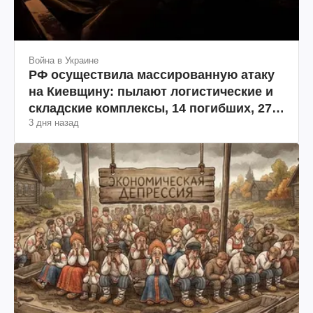
Война в Украине
РФ осуществила массированную атаку
на Киевщину: пылают логистические и
складские комплексы, 14 погибших, 27
3 дня назад
раненых (фото, видео)