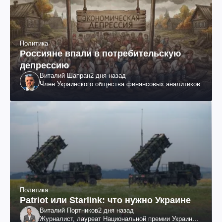
Политика
Россияне впали в потребительскую
депрессию
Виталий Шапран
2 дня назад
Член Украинского общества финансовых аналитиков
Политика
Patriot или Starlink: что нужно Украине
Виталий Портников
2 дня назад
Журналист, лауреат Национальной премии Украины