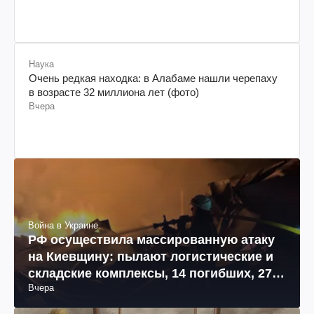
Наука
Очень редкая находка: в Алабаме нашли черепаху
в возрасте 32 миллиона лет (фото)
Вчера
Война в Украине
РФ осуществила массированную атаку
на Киевщину: пылают логистические и
складские комплексы, 14 погибших, 27
Вчера
раненых (фото, видео)