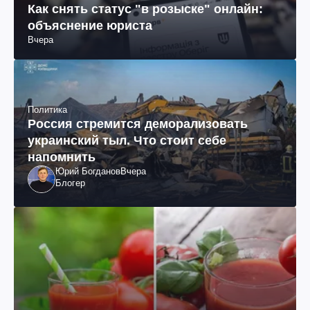
Как снять статус "в розыске" онлайн:
объяснение юриста
Вчера
Политика
Россия стремится деморализовать
украинский тыл. Что стоит себе
напомнить
Юрий Богданов
Вчера
Блогер