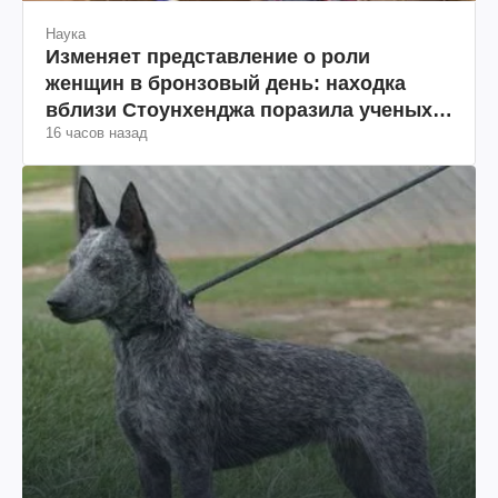
Наука
Изменяет представление о роли
женщин в бронзовый день: находка
вблизи Стоунхенджа поразила ученых
16 часов назад
(фото)