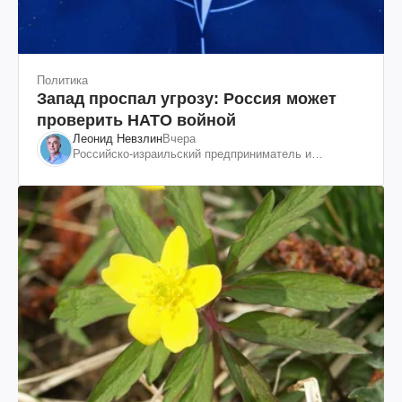
Политика
Запад проспал угрозу: Россия может
проверить НАТО войной
Леонид Невзлин
Вчера
Российско-израильский предприниматель и
общественный деятель, бывший вице-президент
"ЮКОСа"