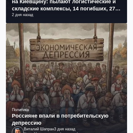
на Киевщину: пылают логистические и
складские комплексы, 14 погибших, 27
2 дня назад
раненых (фото, видео)
Политика
Россияне впали в потребительскую
депрессию
Виталий Шапран
3 дня назад