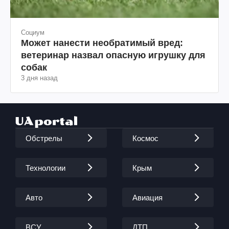
Социум
Может нанести необратимый вред:
ветеринар назвал опасную игрушку для
собак
3 дня назад
Обстрелы
Космос
Технологии
Крым
Авто
Авиация
ВСУ
ДТП