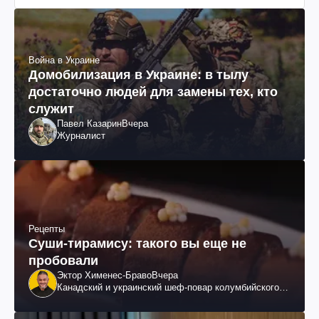
Война в Украине
Домобилизация в Украине: в тылу
достаточно людей для замены тех, кто
служит
Павел Казарин
Вчера
Журналист
Рецепты
Суши-тирамису: такого вы еще не
пробовали
Эктор Хименес-Браво
Вчера
Канадский и украинский шеф-повар колумбийского
происхождения, бизнесмен, телеведущий