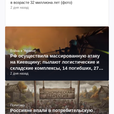
в возрасте 32 миллиона лет (фото)
2 дня назад
Война в Украине
РФ осуществила массированную атаку
на Киевщину: пылают логистические и
складские комплексы, 14 погибших, 27
2 дня назад
раненых (фото, видео)
Политика
Россияне впали в потребительскую