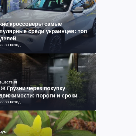
о
кие кроссоверы самые
пулярные среди украинцев: топ
делей
часов назад
ешествия
Ж Грузии через покупку
движимости: пороги и сроки
часов назад
иум