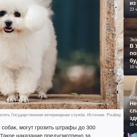
из
23 
Эко
В 
по
бу
16 
Соц
Не
сп
лять Государственная ветеринарная служба. Источник: Pixabay
зд
16 
собак, могут грозить штрафы до 300
. Такое наказание предусмотрено за