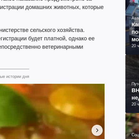
истрации домашних животных, которые
Авт
Ка
истерстве сельского хозяйства.
по
гистрации будет платной, однако ее
мо
20 
непосредственно ветеринарными
ые истории дня
Пут
ВН
не
20 
Соц